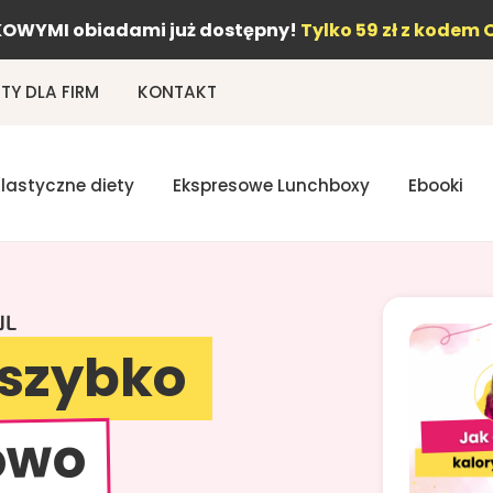
OWYMI obiadami już dostępny!
Tylko 59 zł z kodem 
Y DLA FIRM
KONTAKT
Elastyczne diety
Ekspresowe Lunchboxy
Ebooki
JL
 szybko
rowo