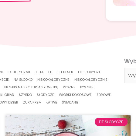
Wybi
Wybi
kate
NE
DIETETYCZNIE
FETA
FIT
FIT DESER
FIT SŁODYCZE
DIECIE
NA SŁODKO
NISKOKALORYCZNE
NISKOKALORYCZNIE
PRZEPIS NA SZCZUPŁĄ SYLWETKĘ
PYSZNE
PYSZNIE
KI OBIAD
SZYBKO
SŁODYCZE
WIÓRKI KOKOSOWE
ZDROWE
OWY DESER
ZUPA KREM
ŁATWE
ŚNIADANIE
FIT SŁODYCZE