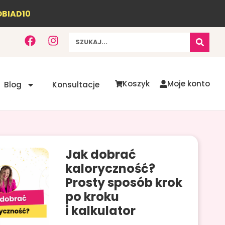
OBIAD10
F
I
Szukaj
a
n
c
s
e
t
b
a
Koszyk
Moje konto
Blog
Konsultacje
o
g
o
r
k
a
m
Jak dobrać
kaloryczność?
Prosty sposób krok
po kroku
i kalkulator