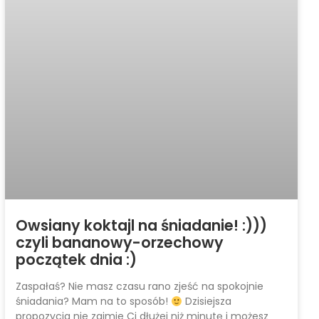
Owsiany koktajl na śniadanie! :)))
czyli bananowy-orzechowy
początek dnia :)
Zaspałaś? Nie masz czasu rano zjeść na spokojnie
śniadania? Mam na to sposób!
Dzisiejsza
propozycja nie zajmie Ci dłużej niż minutę i możesz