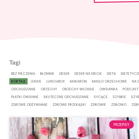
Tagi
BEZ PIECZENIA
BŁONNIK
DESER
DESER NA DIECIE
DIETA
DIETETYCZ
KOKTAJL
LEKKIE
LUNCHBOX
MAKARON
MASŁO ORZECHOWE
NA 
ODCHUDZANIE
ORZECHY
ORZECHY WŁOSKIE
OWSIANKA
PODCAST
PŁATKI OWSIANE
SKUTECZNE ODCHUDZANIE
SYCĄCE
SZYBKIE
SZYB
ZDROWE ODŻYWIANIE
ZDROWE PRZEKĄSKI
ZDROWIE
ZDROWO
ZDR
PRZEPISY