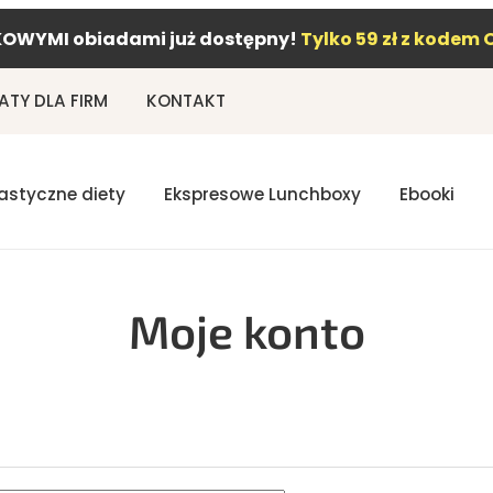
OWYMI obiadami już dostępny!
Tylko 59 zł z kodem 
TY DLA FIRM
KONTAKT
lastyczne diety
Ekspresowe Lunchboxy
Ebooki
Moje konto
ne