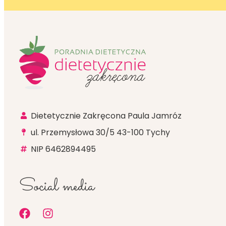
Dietetycznie Zakręcona Paula Jamróz
ul. Przemysłowa 30/5 43-100 Tychy
NIP 6462894495
Social media
F
I
a
n