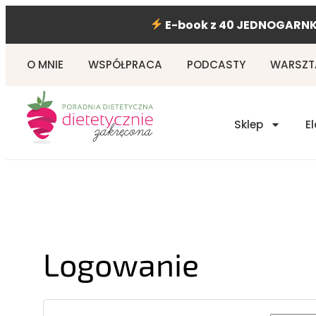
Przejdź
E-book z 40 JEDNOGARNK
do
treści
O MNIE
WSPÓŁPRACA
PODCASTY
WARSZTA
Sklep
E
Wymagane
Wymagane
Wymaga
Logowanie