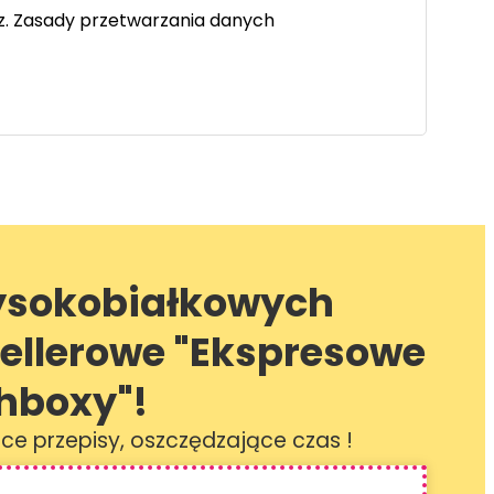
z. Zasady przetwarzania danych
ysokobiałkowych
sellerowe "Ekspresowe
hboxy"!
ące przepisy, oszczędzające czas !