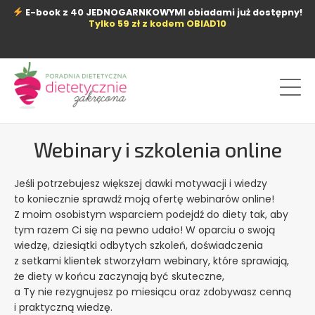
Przejdź
E-book z 40 JEDNOGARNKOWYMI obiadami już dostępny!
do
Tylko 59 zł z kodem OBIAD10
treści
Webinary i szkolenia online
Jeśli potrzebujesz większej dawki motywacji i wiedzy
to koniecznie sprawdź moją ofertę webinarów online!
Z moim osobistym wsparciem podejdź do diety tak, aby
tym razem Ci się na pewno udało! W oparciu o swoją
wiedzę, dziesiątki odbytych szkoleń, doświadczenia
z setkami klientek stworzyłam webinary, które sprawiają,
że diety w końcu zaczynają być skuteczne,
a Ty nie rezygnujesz po miesiącu oraz zdobywasz cenną
i praktyczną wiedzę.