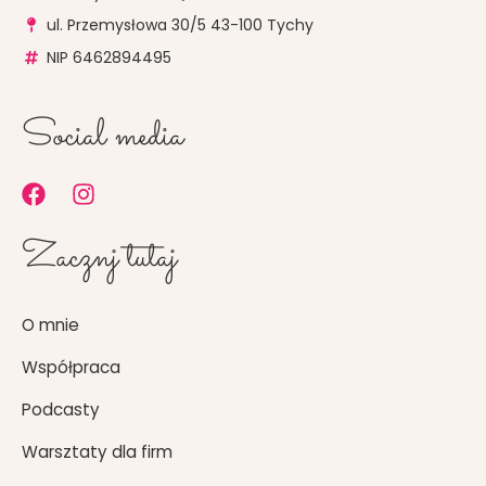
ul. Przemysłowa 30/5 43-100 Tychy
NIP 6462894495
Social media
F
I
a
n
c
s
Zacznj tutaj
e
t
b
a
o
g
O mnie
o
r
k
a
Współpraca
m
Podcasty
Warsztaty dla firm