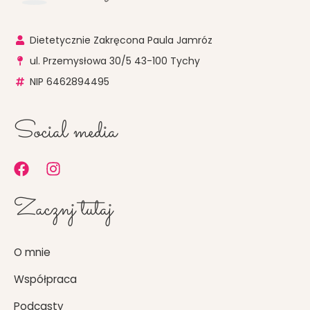
Dietetycznie Zakręcona Paula Jamróz
ul. Przemysłowa 30/5 43-100 Tychy
NIP 6462894495
Social media
F
I
a
n
c
s
Zacznj tutaj
e
t
b
a
o
g
O mnie
o
r
k
a
Współpraca
m
Podcasty