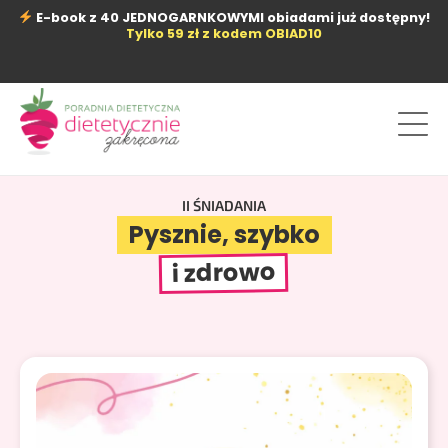
Przejdź
E-book z 40 JEDNOGARNKOWYMI obiadami już dostępny!
do
Tylko 59 zł z kodem OBIAD10
treści
II ŚNIADANIA
Pysznie, szybko
i zdrowo