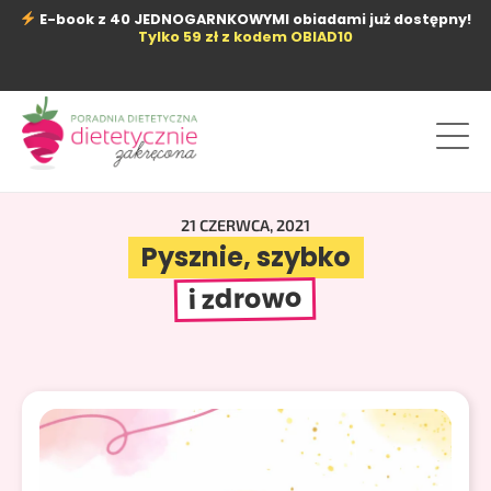
Przejdź
E-book z 40 JEDNOGARNKOWYMI obiadami już dostępny!
do
Tylko 59 zł z kodem OBIAD10
treści
21 CZERWCA, 2021
Pysznie, szybko
i zdrowo