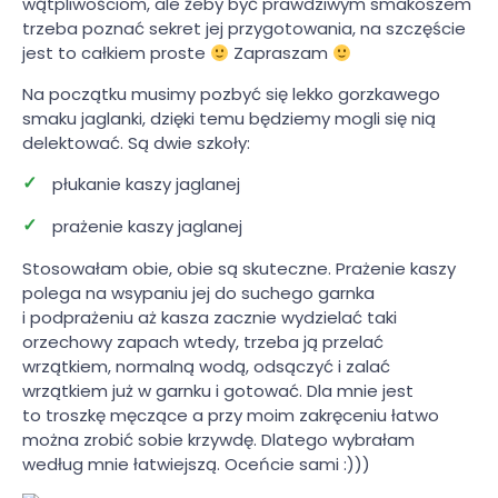
wątpliwościom, ale żeby być prawdziwym smakoszem
trzeba poznać sekret jej przygotowania, na szczęście
jest to całkiem proste
Zapraszam
Na początku musimy pozbyć się lekko gorzkawego
smaku jaglanki, dzięki temu będziemy mogli się nią
delektować. Są dwie szkoły:
płukanie kaszy jaglanej
prażenie kaszy jaglanej
Stosowałam obie, obie są skuteczne. Prażenie kaszy
polega na wsypaniu jej do suchego garnka
i podprażeniu aż kasza zacznie wydzielać taki
orzechowy zapach wtedy, trzeba ją przelać
wrzątkiem, normalną wodą, odsączyć i zalać
wrzątkiem już w garnku i gotować. Dla mnie jest
to troszkę męczące a przy moim zakręceniu łatwo
można zrobić sobie krzywdę. Dlatego wybrałam
według mnie łatwiejszą. Oceńcie sami :)))