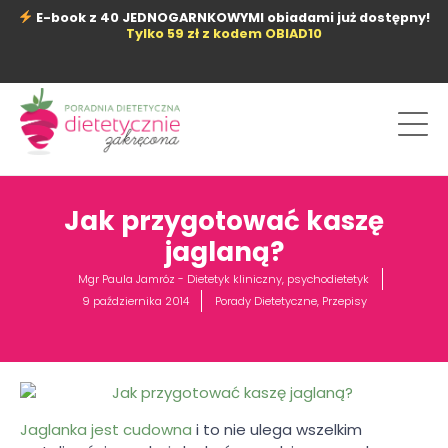
Przejdź
E-book z 40 JEDNOGARNKOWYMI obiadami już dostępny!
do
Tylko 59 zł z kodem OBIAD10
treści
Jak przygotować kaszę
jaglaną?
Mgr Paula Jamróz - Dietetyk kliniczny, psychodietetyk
9 października 2014
Porady Dietetyczne
,
Przepisy
Jaglanka jest cudowna
i to nie ulega wszelkim