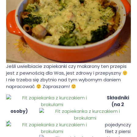
Jeśli uwielbiacie zapiekanki czy makarony ten przepis
jest z pewnością dla Was, jest zdrowy i przepyszny
I nie trzeba się zbytnio nad tym wybornym daniem
napracować
Zapraszam!
Składniki
(na 2
osoby)
pojedynczy
filet z piersi