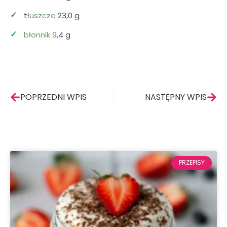
t
łuszcze
23,0 g
błonnik 9
,4 g
Prev
Nas
POPRZEDNI WPIS
NASTĘPNY WPIS
PRZEPISY