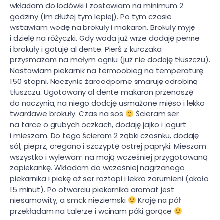
wkładam do lodówki i zostawiam na minimum 2
godziny (im dłużej tym lepiej). Po tym czasie
wstawiam wodę na brokuły i makaron. Brokuły myję
i dzielę na różyczki. Gdy woda już wrze dodaję penne
i brokuły i gotuję al dente. Pierś z kurczaka
przysmażam na małym ogniu (już nie dodaję tłuszczu).
Nastawiam piekarnik na termoobieg na temperaturę
150 stopni. Naczynie żaroodporne smaruję odrobiną
tłuszczu. Ugotowany al dente makaron przenoszę
do naczynia, na niego dodaję usmażone mięso i lekko
twardawe brokuły. Czas na sos
Ścieram ser
na tarce o grubych oczkach, dodaję jajko i jogurt
i mieszam. Do tego ścieram 2 ząbki czosnku, dodaję
sól, pieprz, oregano i szczyptę ostrej papryki. Mieszam
wszystko i wylewam na moją wcześniej przygotowaną
zapiekankę. Wkładam do wcześniej nagrzanego
piekarnika i piekę aż ser roztopi i lekko zarumieni (około
15 minut). Po otwarciu piekarnika aromat jest
niesamowity, a smak nieziemski
Kroję na pół
przekładam na talerze i wcinam póki gorące