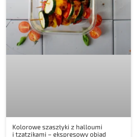
Kolorowe szaszłyki z halloumi
i tzatzikami – ekspresowy obiad