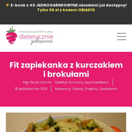
Przejdź
E-book z 40 JEDNOGARNKOWYMI obiadami już dostępny!
do
Tylko 59 zł z kodem OBIAD10
treści
Fit zapiekanka z kurczakiem
i brokułami
Mgr Paula Jamróz - Dietetyk kliniczny, psychodietetyk
18 października 2014
Makarony
,
Obiady
,
Przepisy
,
Zapiekanki