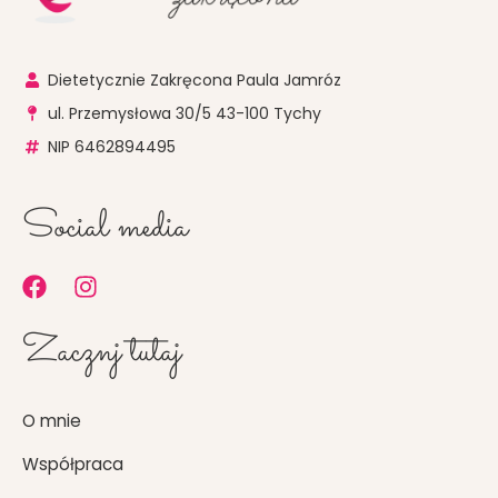
Dietetycznie Zakręcona Paula Jamróz
ul. Przemysłowa 30/5 43-100 Tychy
NIP 6462894495
Social media
F
I
a
n
c
s
Zacznj tutaj
e
t
b
a
o
g
O mnie
o
r
k
a
Współpraca
m