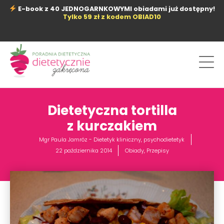
Przejdź
E-book z 40 JEDNOGARNKOWYMI obiadami już dostępny!
do
Tylko 59 zł z kodem OBIAD10
treści
Dietetyczna tortilla
z kurczakiem
Mgr Paula Jamróz - Dietetyk kliniczny, psychodietetyk
22 października 2014
Obiady
,
Przepisy