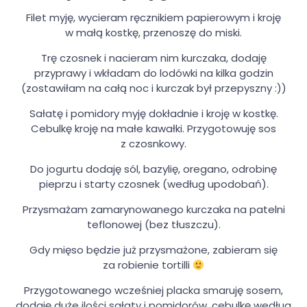
Filet myję, wycieram ręcznikiem papierowym i kroję
w małą kostkę, przenoszę do miski.
Trę czosnek i nacieram nim kurczaka, dodaję
przyprawy i wkładam do lodówki na kilka godzin
(zostawiłam na całą noc i kurczak był przepyszny :))
Sałatę i pomidory myję dokładnie i kroję w kostkę.
Cebulkę kroję na małe kawałki. Przygotowuję sos
z czosnkowy.
Do jogurtu dodaję sól, bazylię, oregano, odrobinę
pieprzu i starty czosnek (według upodobań).
Przysmażam zamarynowanego kurczaka na patelni
teflonowej (bez tłuszczu).
Gdy mięso będzie już przysmażone, zabieram się
za robienie tortilli
Przygotowanego wcześniej placka smaruję sosem,
dodaję duże ilości sałaty i pomidorów, cebulkę według