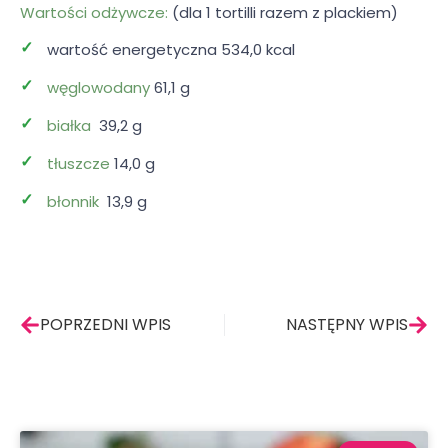
Wartości odżywcze:
(dla 1 tortilli razem z plackiem)
wartość energetyczna 534,0 kcal
węglowodany
61,1 g
białka
39,2 g
tłuszcze
14,0 g
błonnik
13,9 g
Prev
Nas
POPRZEDNI WPIS
NASTĘPNY WPIS