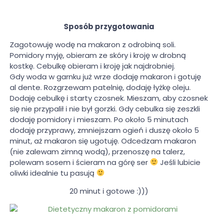
Sposób przygotowania
Zagotowuję wodę na makaron z odrobiną soli.
Pomidory myję, obieram ze skóry i kroję w drobną
kostkę. Cebulkę obieram i kroję jak najdrobniej.
Gdy woda w garnku już wrze dodaję makaron i gotuję
al dente. Rozgrzewam patelnię, dodaję łyżkę oleju.
Dodaję cebulkę i starty czosnek. Mieszam, aby czosnek
się nie przypalił i nie był gorzki. Gdy cebulka się zeszkli
dodaję pomidory i mieszam. Po około 5 minutach
dodaję przyprawy, zmniejszam ogień i duszę około 5
minut, aż makaron się ugotuję. Odcedzam makaron
(nie zalewam zimną wodą), przenoszę na talerz,
polewam sosem i ścieram na górę ser
Jeśli lubicie
oliwki idealnie tu pasują
20 minut i gotowe :)))