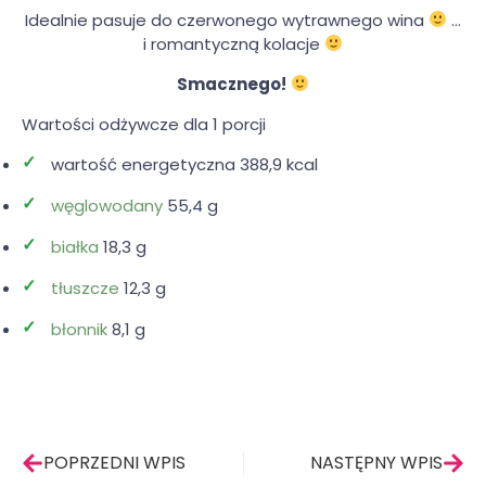
Idealnie pasuje do czerwonego wytrawnego wina
…
i romantyczną kolacje
Smacznego!
Wartości odżywcze dla 1 porcji
wartość energetyczna 388,9 kcal
węglowodany
55,4 g
białka
18,3 g
tłuszcze
12,3 g
błonnik
8,1 g
Prev
Nas
POPRZEDNI WPIS
NASTĘPNY WPIS