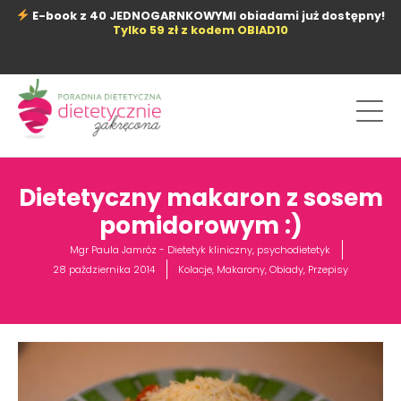
Przejdź
E-book z 40 JEDNOGARNKOWYMI obiadami już dostępny!
do
Tylko 59 zł z kodem OBIAD10
treści
Dietetyczny makaron z sosem
pomidorowym :)
Mgr Paula Jamróz - Dietetyk kliniczny, psychodietetyk
28 października 2014
Kolacje
,
Makarony
,
Obiady
,
Przepisy