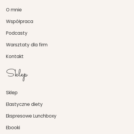
o
g
O mnie
o
r
k
a
Współpraca
m
Podcasty
Warsztaty dla firm
Kontakt
Sklep
Sklep
Elastyczne diety
Ekspresowe Lunchboxy
Ebooki