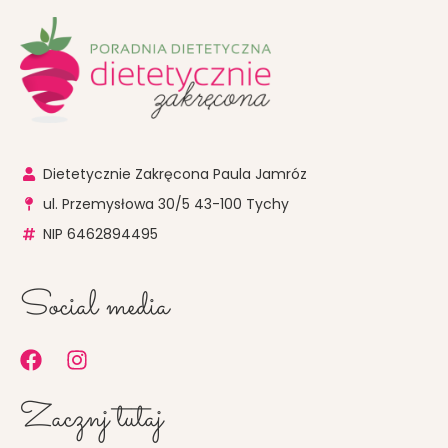
Dietetycznie Zakręcona Paula Jamróz
ul. Przemysłowa 30/5 43-100 Tychy
NIP 6462894495
Social media
F
I
a
n
c
s
Zacznj tutaj
e
t
b
a