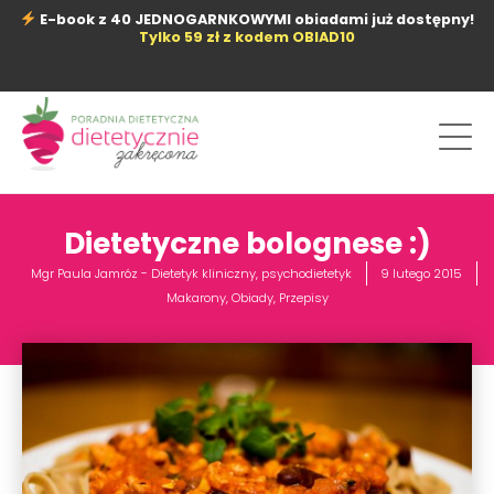
Przejdź
E-book z 40 JEDNOGARNKOWYMI obiadami już dostępny!
do
Tylko 59 zł z kodem OBIAD10
treści
Dietetyczne bolognese :)
Mgr Paula Jamróz - Dietetyk kliniczny, psychodietetyk
9 lutego 2015
Makarony
,
Obiady
,
Przepisy