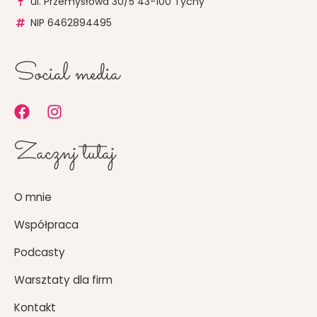
ul. Przemysłowa 30/5 43-100 Tychy
NIP 6462894495
Social media
F
I
a
n
c
s
Zacznj tutaj
e
t
b
a
o
g
O mnie
o
r
k
a
Współpraca
m
Podcasty
Warsztaty dla firm
Kontakt