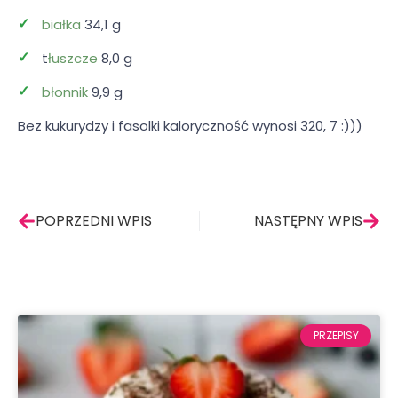
białka
34,1 g
t
łuszcze
8,0 g
błonnik
9,9 g
Bez kukurydzy i fasolki kaloryczność wynosi 320, 7 :)))
Prev
Nas
POPRZEDNI WPIS
NASTĘPNY WPIS
PRZEPISY