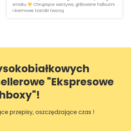
smaku
Chrupiące warzywa, grillowane halloumi
i kremowe tzatziki tworzą
ysokobiałkowych
sellerowe "Ekspresowe
hboxy"!
ące przepisy, oszczędzające czas !