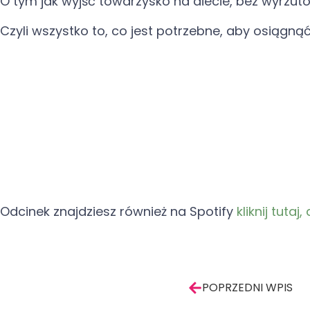
O tym jak wyjść towarzysko na diecie, bez wyrzut
Czyli wszystko to, co jest potrzebne, aby osiągn
Odcinek znajdziesz również na Spotify
kliknij tuta
Prev
POPRZEDNI WPIS