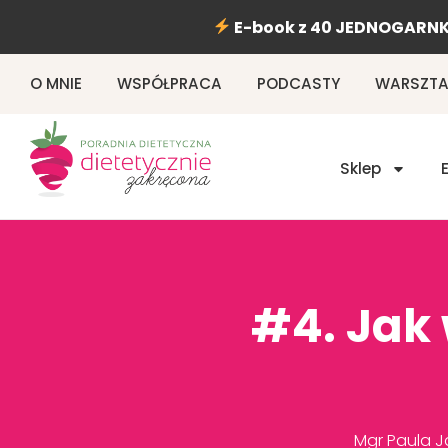
Przejdź
E-book z 40 JEDNOGARNK
do
treści
O MNIE
WSPÓŁPRACA
PODCASTY
WARSZTAT
Sklep
#4. Jak 
Mgr Paula Ja