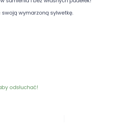
ów sumienia i bez własnych pudełek!
ąć swoją wymarzoną sylwetkę.
j, aby odsłuchać!