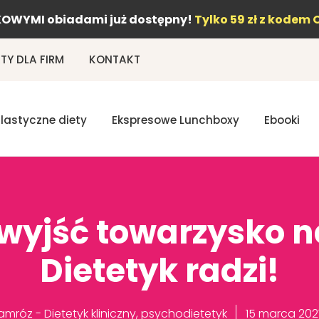
OWYMI obiadami już dostępny!
Tylko 59 zł z kodem 
Y DLA FIRM
KONTAKT
Elastyczne diety
Ekspresowe Lunchboxy
Ebooki
wyjść towarzysko n
Dietetyk radzi!
mróz - Dietetyk kliniczny, psychodietetyk
15 marca 202