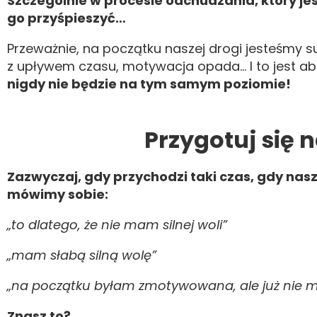
Szczególnie w procesie odchudzania, który jest
go przyśpieszyć…
Przeważnie, na początku naszej drogi jesteśmy 
z upływem czasu, motywacja opada… I to jest ab
nigdy nie będzie na tym samym poziomie!
Przygotuj się 
Zazwyczaj, gdy przychodzi taki czas, gdy nasze
mówimy sobie:
„to dlatego, że nie mam silnej woli”
„mam słabą silną wolę”
„na początku byłam zmotywowana, ale już nie m
Znasz to?