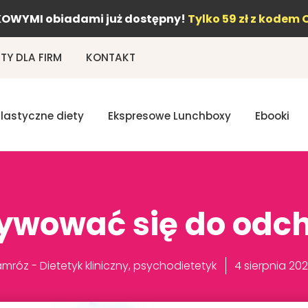
OWYMI obiadami już dostępny!
Tylko 59 zł z kodem 
Y DLA FIRM
KONTAKT
Elastyczne diety
Ekspresowe Lunchboxy
Ebooki
ywować się do odc
mróz - Dietetyk kliniczny, psychodietetyk
4 sierpnia 20