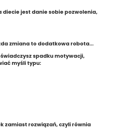
iecie jest danie sobie pozwolenia,
ażda zmiana to dodatkowa robota…
 doświadczysz spadku motywacji,
iać myśli typu:
 zamiast rozwiązań, czyli równia