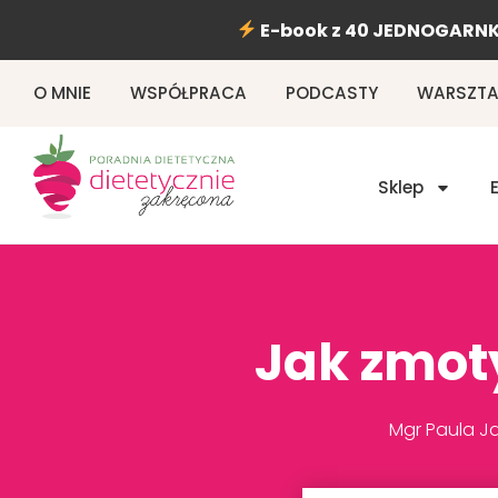
Przejdź
E-book z 40 JEDNOGARNK
do
treści
O MNIE
WSPÓŁPRACA
PODCASTY
WARSZTAT
Sklep
Jak zmot
Mgr Paula Ja