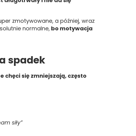
 długotrwały i nie da się
super zmotywowane, a później, wraz
solutnie normalne,
bo motywacja
na spadek
 chęci się zmniejszają, często
am siły”