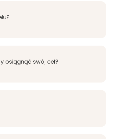
elu?
aby osiągnąć swój cel?