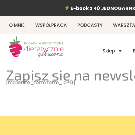
Przejdź
E-book z 40 JEDNOGARNK
do
treści
O MNIE
WSPÓŁPRACA
PODCASTY
WARSZTAT
Sklep
Zapisz się na newsl
[mailerlite_form form_id=8]