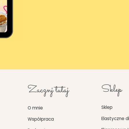
Zacznj tutaj
Sklep
Sklep
O mnie
Elastyczne d
Współpraca