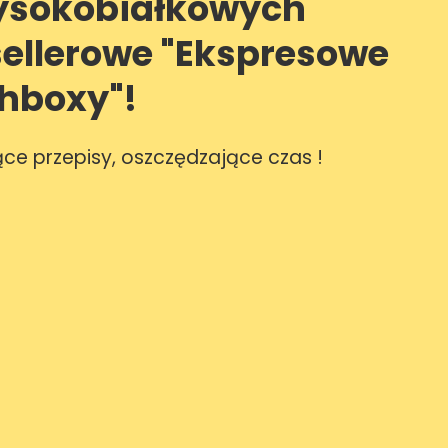
ysokobiałkowych
sellerowe "Ekspresowe
hboxy"!
ące przepisy, oszczędzające czas !