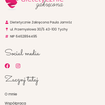
Dietetycznie Zakręcona Paula Jamróz
ul. Przemysłowa 30/5 43-100 Tychy
NIP 6462894495
Social media
F
I
a
n
c
s
Zacznj tutaj
e
t
b
a
o
g
O mnie
o
r
k
a
Współpraca