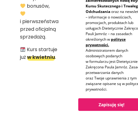
zainteresowanych nową edy
bonusów,
Kursu Skutecznego i Trwałe
Odchudzania
oraz na newslet
– informacje o nowościach,
i pierwszeństwa
promocjach, produktach lub
przed oficjalną
usługach Dietetycznie Zakręco
Pauli Jamróz – na zasadach
sprzedażą.
określonych w
polityce
prywatności.
Kurs startuje
Administratorem danych
osobowych podanych
już
w kwietniu
.
w formularzu jest Dietetycznie
Zakręcona Paula Jamróz. Zasa
przetwarzania danych
oraz Twoje uprawnienia z tym
związane opisane są w polityc
prywatności.
Zapisuję się!