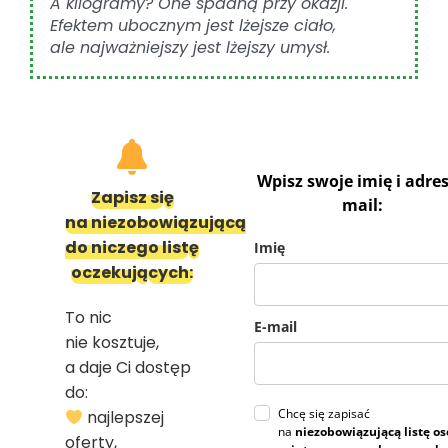
A kilogramy? One spadną przy okazji.
Efektem ubocznym jest lżejsze ciało,
ale najważniejszy jest lżejszy umysł.
Wpisz swoje imię i adres
Zapisz si
ę
mail:
na niezobowiązującą
do niczego list
ę
Imię
oczekuj
ą
cych:
To nic
E-mail
nie kosztuje,
a daje Ci dostęp
do:
Chcę się zapisać
najlepszej
na
niezobowiązującą listę o
oferty,