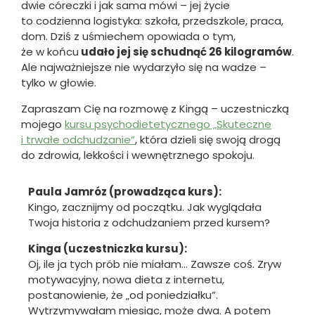
dwie córeczki i jak sama mówi – jej życie
to codzienna logistyka: szkoła, przedszkole, praca,
dom. Dziś z uśmiechem opowiada o tym,
że w końcu
udało jej się schudnąć 26 kilogramów
.
Ale najważniejsze nie wydarzyło się na wadze –
tylko w głowie.
Zapraszam Cię na rozmowę z Kingą – uczestniczką
mojego
kursu
psychodietetycznego
„
Skuteczne
i trwałe odchudzanie”
, która dzieli się swoją drogą
do zdrowia, lekkości i wewnętrznego spokoju.
Paula Jamróz (prowadząca kurs):
Kingo, zacznijmy od początku. Jak wyglądała
Twoja historia z odchudzaniem przed kursem?
Kinga (uczestniczka kursu):
Oj, ile ja tych prób nie miałam… Zawsze coś. Zryw
motywacyjny, nowa dieta z internetu,
postanowienie, że „od poniedziałku”.
Wytrzymywałam miesiąc, może dwa. A potem