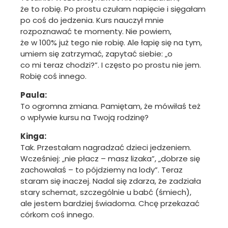
że to robię. Po prostu czułam napięcie i sięgałam
po coś do jedzenia. Kurs nauczył mnie
rozpoznawać te momenty. Nie powiem,
że w 100% już tego nie robię. Ale łapię się na tym,
umiem się zatrzymać, zapytać siebie: „o
co mi teraz chodzi?”. I często po prostu nie jem.
Robię coś innego.
Paula:
To ogromna zmiana. Pamiętam, że mówiłaś też
o wpływie kursu na Twoją rodzinę?
Kinga:
Tak. Przestałam nagradzać dzieci jedzeniem.
Wcześniej: „nie płacz – masz lizaka”, „dobrze się
zachowałaś – to pójdziemy na lody”. Teraz
staram się inaczej. Nadal się zdarza, że zadziała
stary schemat, szczególnie u babć (śmiech),
ale jestem bardziej świadoma. Chcę przekazać
córkom coś innego.