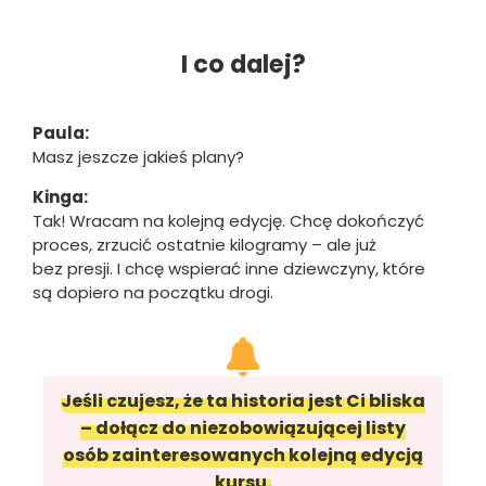
I co dalej?
Paula:
Masz jeszcze jakieś plany?
Kinga:
Tak! Wracam na kolejną edycję. Chcę dokończyć
proces, zrzucić ostatnie kilogramy – ale już
bez presji. I chcę wspierać inne dziewczyny, które
są dopiero na początku drogi.
Jeśli czujesz, że ta historia jest Ci bliska
– dołącz do niezobowiązującej listy
osób zainteresowanych kolejną edycją
kursu.