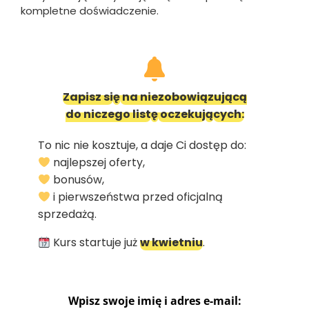
kompletne doświadczenie.
Zapisz si
ę
na niezobowiązującą
do niczego list
ę
oczekuj
ą
cych:
To nic nie kosztuje, a daje Ci dostęp do:
najlepszej oferty,
bonusów,
i pierwszeństwa przed oficjalną
sprzedażą.
Kurs startuje już
w kwietniu
.
Wpisz swoje imię i adres e-mail: