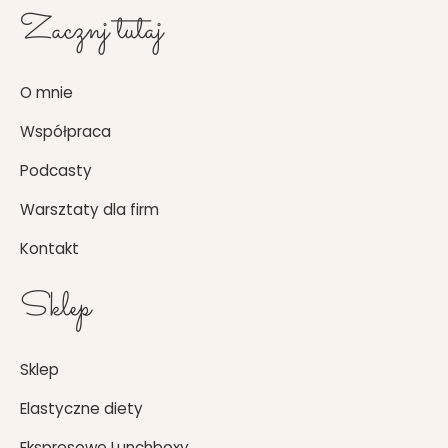
c
s
Zacznj tutaj
e
t
b
a
o
g
O mnie
o
r
k
a
Współpraca
m
Podcasty
Warsztaty dla firm
Kontakt
Sklep
Sklep
Elastyczne diety
Ekspresowe Lunchboxy