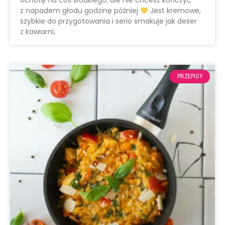
ochotę na coś słodkiego, ale nie chcesz kończyć
z napadem głodu godzinę później
Jest kremowe,
szybkie do przygotowania i serio smakuje jak deser
z kawiarni,
PRZEPISY