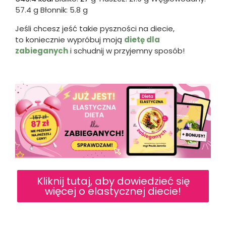
57.4
g Błonnik:
5.8
g
Jeśli chcesz jeść takie pyszności na diecie,
to koniecznie wypróbuj moją
dietę dla
zabieganych
i schudnij w przyjemny sposób!
Kliknij tutaj, aby dowiedzieć się
więcej o elastycznej diecie!
Prev
Nas