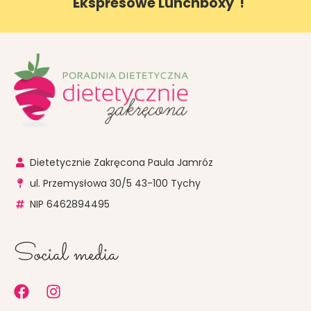
"Ekspresowe Lunchboxy"!
Dietetycznie Zakręcona Paula Jamróz
ul. Przemysłowa 30/5 43-100 Tychy
NIP 6462894495
Social media
F
I
a
n