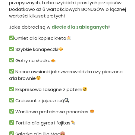
przepysznych, turbo szybkich i prostych przepisów.
Dodatkowo aż 6 wartościowych BONUSÓW o łącznej
wartości kilkuset złotych!
Jakie dobroci są w
diecie dla zabieganych
?
Omlet a’la kopiec kreta
Szybkie kanapeczki
Gofry na słodko
Nocne owsianki jak szwarcwaldzka czy pieczona
a’la brownie
Ekspresowa Lasagne z patelni
Croissant z jajecznicą
Waniliowe proteinowe pancakes
Tortilla a’la gyros i fajitas
Sałatka a’la Big Mac