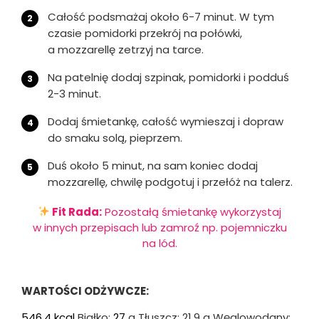
Całość podsmażaj około 6-7 minut. W tym
czasie pomidorki przekrój na połówki,
a mozzarellę zetrzyj na tarce.
Na patelnię dodaj szpinak, pomidorki i podduś
2-3 minut.
Dodaj śmietankę, całość wymieszaj i dopraw
do smaku solą, pieprzem.
Duś około 5 minut, na sam koniec dodaj
mozzarellę, chwilę podgotuj i przełóż na talerz.
Fit Rada:
Pozostałą śmietankę wykorzystaj
w innych przepisach lub zamroź np. pojemniczku
na lód.
WARTOŚCI ODŻYWCZE:
546.4
kcal
Białko:
27
g Tłuszcz:
21.9
g Węglowodany: