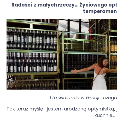
Radości z małych rzeczy… Życiowego opt
temperamen
I te winiarnie w Grecji… czeg
Tak teraz myślę i jestem urodzoną optymistk
kuchnię…