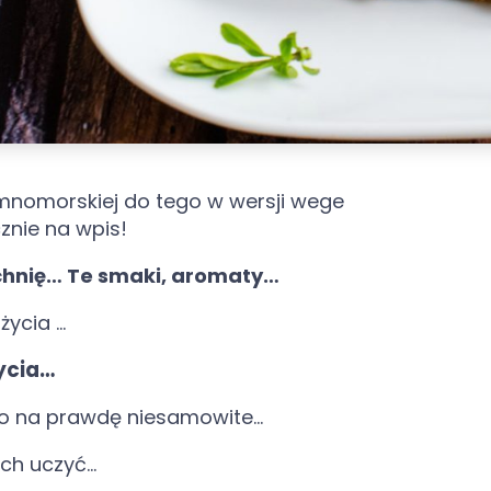
mnomorskiej do tego w wersji wege
nie na wpis!
hnię… Te smaki, aromaty…
życia …
ycia…
t to na prawdę niesamowite…
ich uczyć…