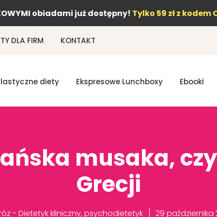
OWYMI obiadami już dostępny!
Tylko 59 zł z kodem 
Y DLA FIRM
KONTAKT
Elastyczne diety
Ekspresowe Lunchboxy
Ebooki
ańska musaka, czy
Grecji
z - Dietetyk kliniczny, psychodietetyk
29 października 