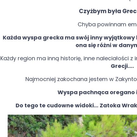
Czyżbym była Gre
Chyba powinnam em
Każda wyspa grecka ma swój inny wyjątkowy kl
ona się różni w dany
Każdy region ma inną historię, inne naleciałości z in
Grecji….
Najmocniej zakochana jestem w Zakynt
Wyspa pachnąca oregano 
Do tego te cudowne widoki… Zatoka Wrak