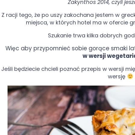
Zakynthos 2014, czyli je
Z racji tego, że po uszy zakochana jestem w grec
miejsca, w których hotel ma w ofercie gr
Szukanie trwa kilka dobrych godz
Więc aby przypomnieć sobie gorące smaki l
w wersji wegetari
Jeśli będziecie chcieli poznać przepis w wersji mi
wersję