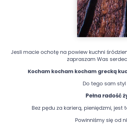
Jesli macie ochotę na powiew kuchni śródzie
zapraszam Was serdecz
Kocham kocham kocham grecką kuc
Do tego sam styl 
Pełna radość ż
Bez pędu za karierą, pieniędzmi, jes
Powinniśmy się od n