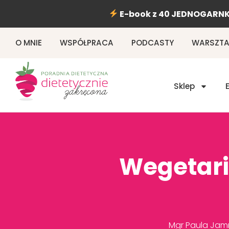
Przejdź
E-book z 40 JEDNOGARNK
do
treści
O MNIE
WSPÓŁPRACA
PODCASTY
WARSZTAT
Sklep
Wegetari
Mgr Paula Jamró