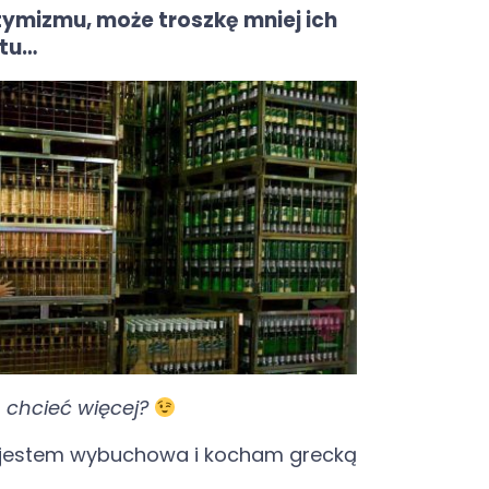
ymizmu, może troszkę mniej ich
tu…
o chcieć więcej?
ą, jestem wybuchowa i kocham grecką