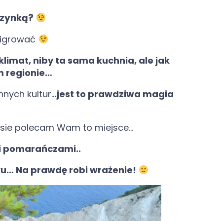
czynką?
igrować
imat, niby ta sama kuchnia, ale jak
m regionie…
nych kultur..
.jest to prawdziwa magia
osie polecam Wam to miejsce…
i pomarańczami..
u… Na prawdę robi wrażenie!