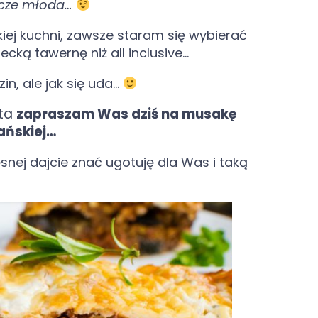
szcze młoda…
kiej kuchni, zawsze staram się wybierać
ecką tawernę niż all inclusive…
in, ale jak się uda…
ata
zapraszam Was dziś na musakę
ańskiej…
ęsnej dajcie znać ugotuję dla Was i taką