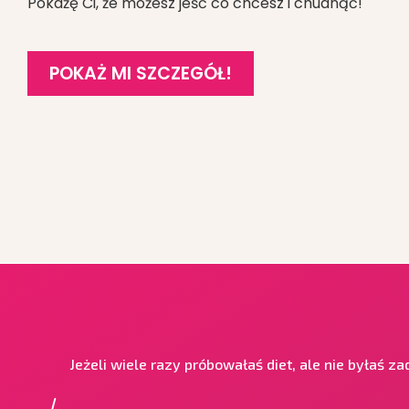
Pokażę Ci, że możesz jeść co chcesz i chudnąć!
POKAŻ MI SZCZEGÓŁ!
Jeżeli wiele razy próbowałaś diet, ale nie byłaś z