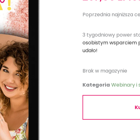
c
wy
Poprzednia najniższa c
29
3 tygodniowy power star
osobistym wsparciem po
udało!
Brak w magazynie
Kategoria
Webinary i 
Ku