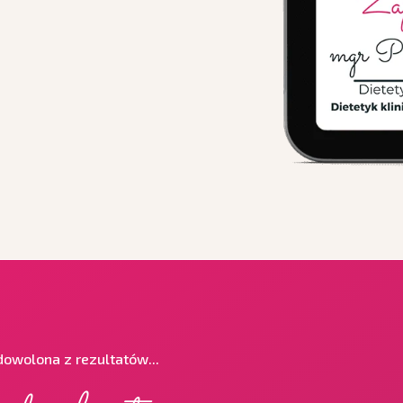
adowolona z rezultatów...