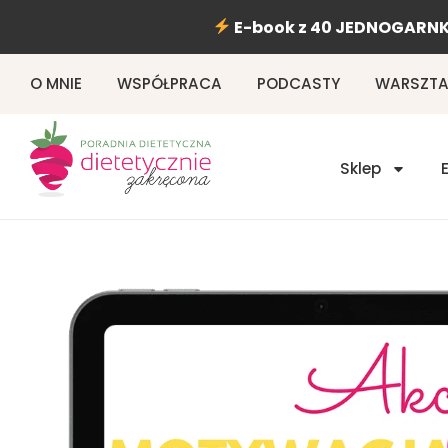
Przejdź
E-book z 40 JEDNOGARNK
do
treści
O MNIE
WSPÓŁPRACA
PODCASTY
WARSZTAT
Sklep