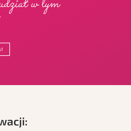
 udział w tym
Ł!
wacji: