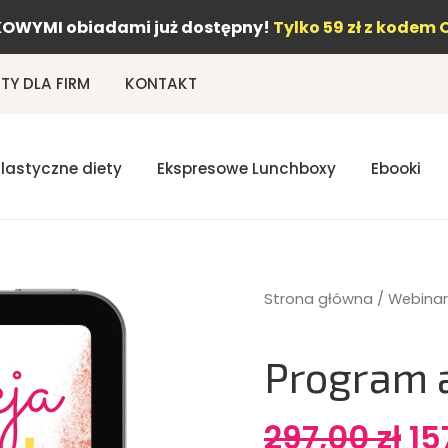
OWYMI obiadami już dostępny!
Tylko 59 zł z kodem 
Y DLA FIRM
KONTAKT
Elastyczne diety
Ekspresowe Lunchboxy
Ebooki
Strona główna
/
Webinary
Program 
Pi
297,00
zł
15