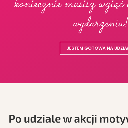
koniecznie musisz wziąć
wydarzeniu!
JESTEM GOTOWA NA UDZIA
Po udziale w akcji moty