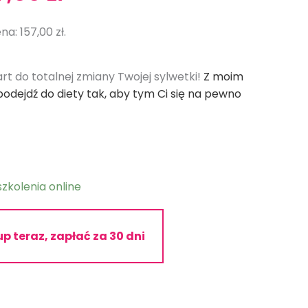
ena
cena
nosiła:
wynosi:
ena:
157,00
zł
.
7,00 zł.
157,00 zł.
t do totalnej zmiany Twojej sylwetki!
Z moim
dejdź do diety tak, aby tym Ci się na pewno
szkolenia online
p teraz, zapłać za 30 dni