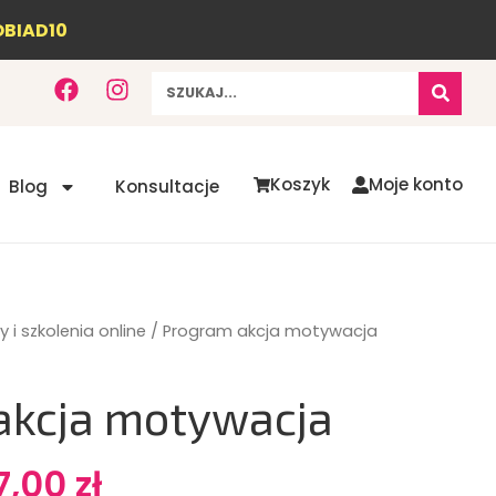
OBIAD10
F
I
Szukaj
a
n
c
s
e
t
b
a
Koszyk
Moje konto
Blog
Konsultacje
o
g
o
r
k
a
m
 i szkolenia online
/ Program akcja motywacja
akcja motywacja
erwotna
Aktualna
7,00
zł