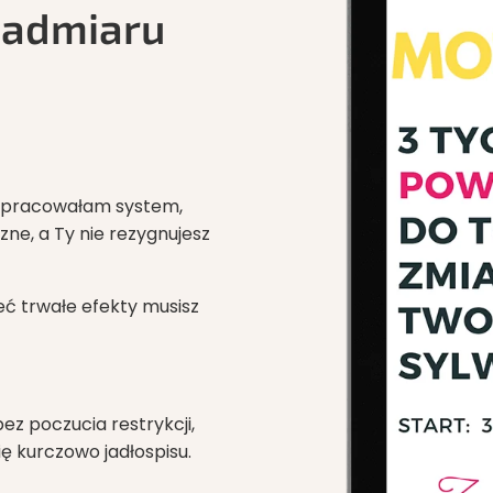
 nadmiaru
 opracowałam system,
zne, a Ty nie rezygnujesz
eć trwałe efekty musisz
ez poczucia restrykcji,
ię kurczowo jadłospisu.