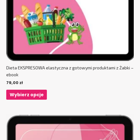
Dieta EKSPRESOWA elastyczna z gotowymi produktami z Żabki –
ebook
79,00
zł
Wybierz opcje
Ten
produkt
ma
wiele