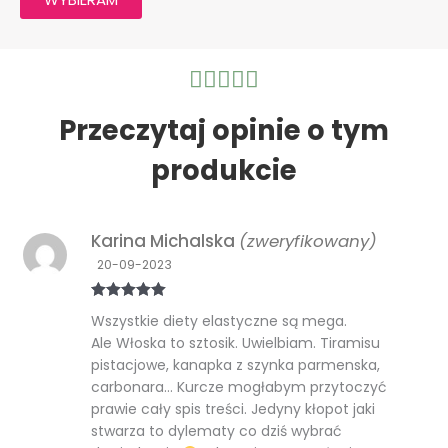
Ocena





5
z
Przeczytaj opinie o tym
5
produkcie
Karina Michalska
(zweryfikowany)
20-09-2023
Oceniono
5
Wszystkie diety elastyczne są mega.
na 5
Ale Włoska to sztosik. Uwielbiam. Tiramisu
pistacjowe, kanapka z szynka parmenska,
carbonara… Kurcze mogłabym przytoczyć
prawie cały spis treści. Jedyny kłopot jaki
stwarza to dylematy co dziś wybrać