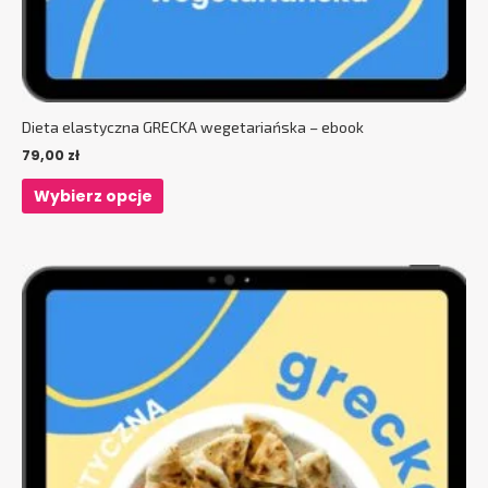
Dieta elastyczna GRECKA wegetariańska – ebook
79,00
zł
Wybierz opcje
Ten
produkt
ma
wiele
wariantów.
Opcje
można
wybrać
na