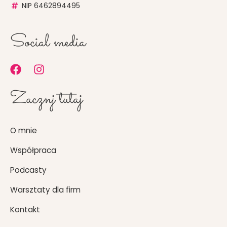
NIP 6462894495
Social media
F
I
a
n
c
s
Zacznj tutaj
e
t
b
a
o
g
O mnie
o
r
k
a
Współpraca
m
Podcasty
Warsztaty dla firm
Kontakt