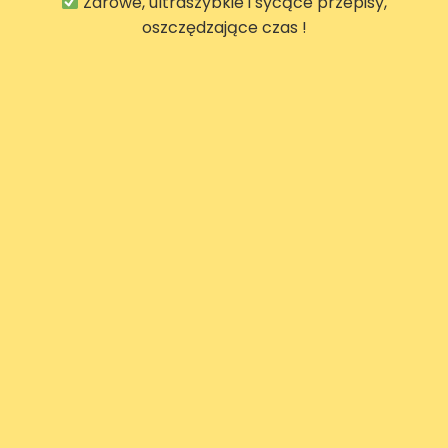
Zdrowe, ultraszybkie i sycące przepisy,
oszczędzające czas !