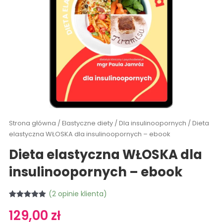
Strona główna
/
Elastyczne diety
/
Dla insulinoopornych
/ Dieta
elastyczna WŁOSKA dla insulinoopornych – ebook
Dieta elastyczna WŁOSKA dla
insulinoopornych – ebook
(
2
opinie klienta)
Oceniony
2
129,00
zł
5.00
na 5 na
podstawie