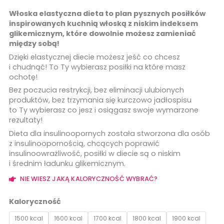
ocen
klientów
Włoska elastyczna dieta to plan pysznych posiłków
inspirowanych kuchnią włoską z niskim indeksem
glikemicznym, które dowolnie możesz zamieniać
między sobą!
Dzięki elastycznej diecie możesz jeść co chcesz
i chudnąć! To Ty wybierasz posiłki na które masz
ochotę!
Bez poczucia restrykcji, bez eliminacji ulubionych
produktów, bez trzymania się kurczowo jadłospisu
to Ty wybierasz co jesz i osiągasz swoje wymarzone
rezultaty!
Dieta dla insulinoopornych została stworzona dla osób
z insulinoopornością, chcących poprawić
insulinoowrażliwość, posiłki w diecie są o niskim
i średnim ładunku glikemicznym.
NIE WIESZ JAKĄ KALORYCZNOŚĆ WYBRAĆ?
ilość
Dieta
Kaloryczność
elastyczna
1500 kcal
1600 kcal
1700 kcal
1800 kcal
1900 kcal
WŁOSKA