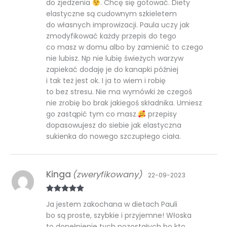
do zjedzenia
. Chcę się gotować. Diety
elastyczne są cudownym szkieletem
do własnych improwizacji. Paula uczy jak
zmodyfikować każdy przepis do tego
co masz w domu albo by zamienić to czego
nie lubisz. Np nie lubię świeżych warzyw
zapiekać dodaję je do kanapki później
i tak też jest ok. I ja to wiem i robię
to bez stresu. Nie ma wymówki że czegoś
nie zrobię bo brak jakiegoś składnika. Umiesz
go zastąpić tym co masz.
przepisy
dopasowujesz do siebie jak elastyczna
sukienka do nowego szczupłego ciała.
Kinga
(zweryfikowany)
22-09-2023
Oceniono
5
Ja jestem zakochana w dietach Pauli
na 5
bo są proste, szybkie i przyjemne! Włoska
to dopełnienie tych pozostałych bo kto