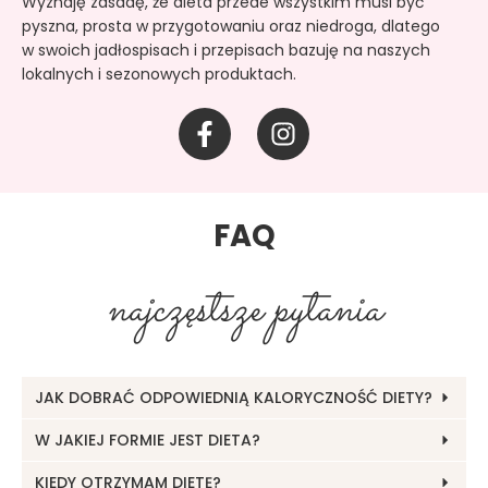
Wyznaję zasadę, że dieta przede wszystkim musi być
pyszna, prosta w przygotowaniu oraz niedroga, dlatego
w swoich jadłospisach i przepisach bazuję na naszych
lokalnych i sezonowych produktach.
F
I
a
n
c
s
e
t
b
a
FAQ
o
g
o
r
najczęstsze pytania
k
a
-
m
f
JAK DOBRAĆ ODPOWIEDNIĄ KALORYCZNOŚĆ DIETY?
W JAKIEJ FORMIE JEST DIETA?
KIEDY OTRZYMAM DIETĘ?