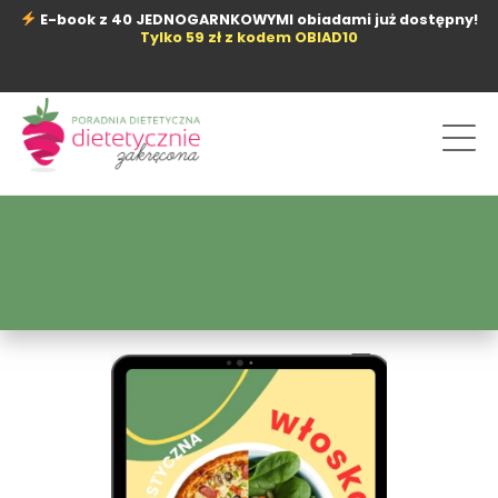
Przejdź
E-book z 40 JEDNOGARNKOWYMI obiadami już dostępny!
do
Tylko 59 zł z kodem OBIAD10
treści