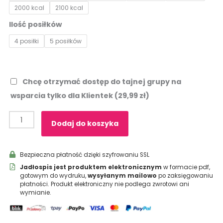
2000 kcal
2100 kcal
dla
insulinoopornych
Ilość posiłków
-
4 posiłki
5 posiłków
ebook
Chcę otrzymać dostęp do tajnej grupy na
wsparcia tylko dla Klientek
(29,99 zł)
Dodaj do koszyka
Bezpieczna płatność dzięki szyfrowaniu SSL
Jadłospis jest produktem elektronicznym
w formacie pdf,
gotowym do wydruku,
wysyłanym mailowo
po zaksięgowaniu
płatności. Produkt elektroniczny nie podlega zwrotowi ani
wymianie.