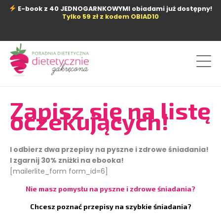
Przejdź
E-book z 40 JEDNOGARNKOWYMI obiadami już dostępny!
do
Tylko 59 zł z kodem OBIAD10
treści
Zapisz się na listę
oczekujących!
I odbierz dwa przepisy na pyszne i zdrowe śniadania!
I zgarnij 30% zniżki na ebooka!
[mailerlite_form form_id=6]
Nie masz pomysłu na pyszne i zdrowe śniadania?
Chcesz poznać przepisy na szybkie śniadania?