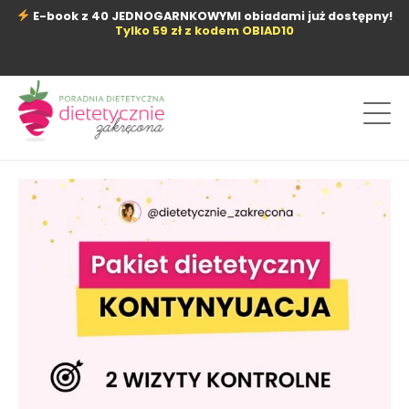
Przejdź
E-book z 40 JEDNOGARNKOWYMI obiadami już dostępny!
do
Tylko 59 zł z kodem OBIAD10
treści