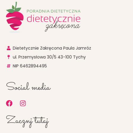
Dietetycznie Zakręcona Paula Jamróz
ul. Przemysłowa 30/5 43-100 Tychy
NIP 6462894495
Social media
F
I
a
n
c
s
Zacznj tutaj
e
t
b
a