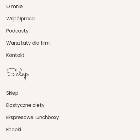
o
g
O mnie
o
r
k
a
Współpraca
m
Podcasty
Warsztaty dla firm
Kontakt
Sklep
Sklep
Elastyczne diety
Ekspresowe Lunchboxy
Ebooki