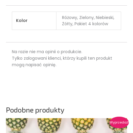
Różowy, Zielony, Niebieski,
Kolor
Żółty, Pakiet 4 kolorów
Na razie nie ma opinii o produkcie.
Tylko zalogowani klienci, którzy kupili ten produkt
mogą napisać opinię.
Podobne produkty
Zakres
Ten
Wyprzedaż!
cen:
produkt
od 3,90 zł