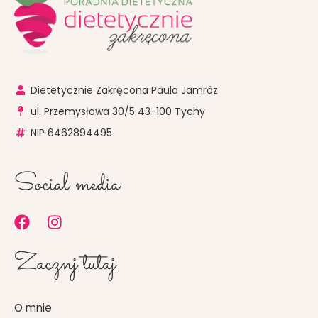
Dietetycznie Zakręcona Paula Jamróz
ul. Przemysłowa 30/5 43-100 Tychy
NIP 6462894495
Social media
F
I
a
n
c
s
Zacznj tutaj
e
t
b
a
o
g
O mnie
o
r