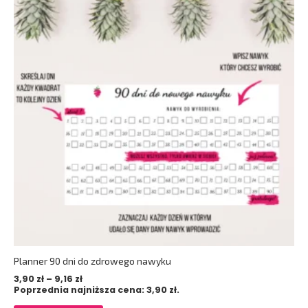
ma
do 9,16 zł
wiele
wariantów.
Opcje
można
wybrać
na
stronie
produktu
Planner 90 dni do zdrowego nawyku
3,90
zł
–
9,16
zł
Poprzednia najniższa cena:
3,90
zł
.