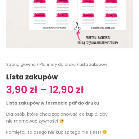
Strona główna
/
Plannery do druku
/ Lista zakupów
Lista zakupów
Zakres
3,90
zł
–
12,90
zł
cen:
od
Lista zakupów w formacie pdf do druku
3,90 zł
Dla osób, które chcą zaplanować co kupić, aby
do
nie marnować żywności
12,90 zł
Pamiętaj, to czego nie kupisz tego nie zjesz!