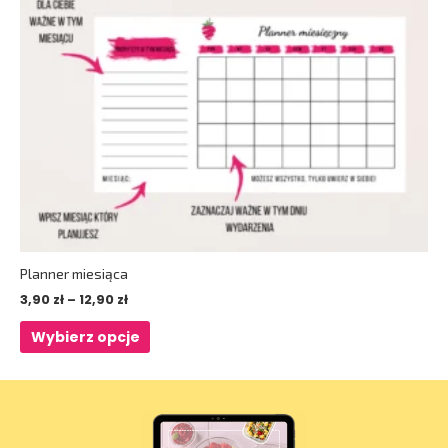
wybrać
na
stronie
produktu
Planner miesiąca
3,90
zł
–
12,90
zł
Wybierz opcje