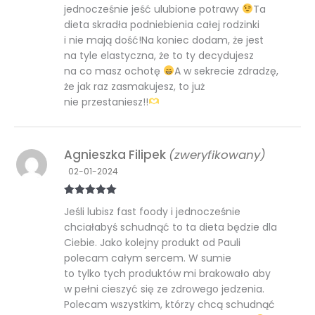
jednocześnie jeść ulubione potrawy
Ta
dieta skradła podniebienia całej rodzinki
i nie mają dość!Na koniec dodam, że jest
na tyle elastyczna, że to ty decydujesz
na co masz ochotę
A w sekrecie zdradzę,
że jak raz zasmakujesz, to już
nie przestaniesz!!
Agnieszka Filipek
(zweryfikowany)
02-01-2024
Oceniono
5
Jeśli lubisz fast foody i jednocześnie
na 5
chciałabyś schudnąć to ta dieta będzie dla
Ciebie. Jako kolejny produkt od Pauli
polecam całym sercem. W sumie
to tylko tych produktów mi brakowało aby
w pełni cieszyć się ze zdrowego jedzenia.
Polecam wszystkim, którzy chcą schudnąć