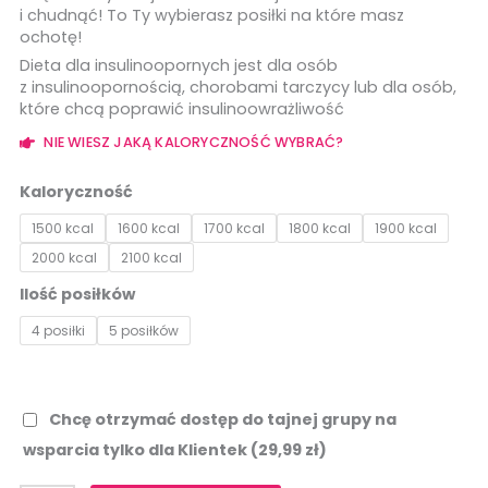
i chudnąć! To Ty wybierasz posiłki na które masz
ochotę!
Dieta dla insulinoopornych jest dla osób
z insulinoopornością, chorobami tarczycy lub dla osób,
które chcą poprawić insulinoowrażliwość
NIE WIESZ JAKĄ KALORYCZNOŚĆ WYBRAĆ?
ilość
Dieta
Kaloryczność
elastyczna
1500 kcal
1600 kcal
1700 kcal
1800 kcal
1900 kcal
FAST
2000 kcal
2100 kcal
FOOD
dla
Ilość posiłków
insulinoopornych
4 posiłki
5 posiłków
–
ebook
Chcę otrzymać dostęp do tajnej grupy na
wsparcia tylko dla Klientek
(29,99 zł)