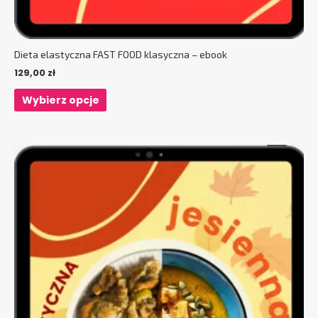
Dieta elastyczna FAST FOOD klasyczna – ebook
129,00
zł
Wybierz opcje
Ten
produkt
ma
wiele
wariantów.
Opcje
można
wybrać
na
stronie
produktu