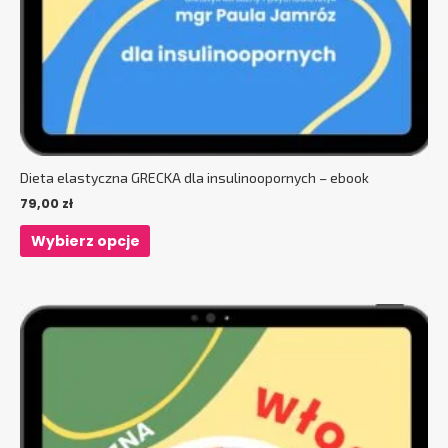
Dieta elastyczna GRECKA dla insulinoopornych – ebook
79,00
zł
Wybierz opcje
Ten
produkt
ma
wiele
wariantów.
Opcje
można