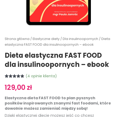
Strona główna
/
Elastyczne diety
/
Dla insulinoopornych
/ Dieta
elastyczna FAST FOOD dla insulinoopornych – ebook
Dieta elastyczna FAST FOOD
dla insulinoopornych – ebook
(
4
opinie klienta)
Oceniony
4
129,00
zł
5.00
na 5 na
podstawie
ocen
klientów
Elastyczna dieta FAST FOOD to plan pysznych
posiłków inspirowanych znanymi fast foodami, które
dowolnie możesz zamieniać między sobą!
Dzięki elastycznej diecie możesz jeść co chcesz