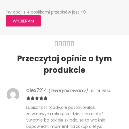
*W opcji z 4 posiłkami przepisów jest 40.
WYBIERAM
Ocena





5
z
Przeczytaj opinie o tym
5
produkcie
alex7214
(zweryfikowany)
01-01-2024
Oceniono
5
Lubisz fast foody,ale postanowiłaś,
na 5
że w nowym roku przejdziesz na dietę?
Świetnie bo tak się składa, że to właśnie
odpowiedni moment na zakup diety,a