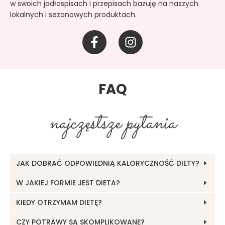
w swoich jadłospisach i przepisach bazuję na naszych
lokalnych i sezonowych produktach.
F
I
a
n
c
s
e
t
b
a
FAQ
o
g
o
r
najczęstsze pytania
k
a
-
m
f
JAK DOBRAĆ ODPOWIEDNIĄ KALORYCZNOŚĆ DIETY?
W JAKIEJ FORMIE JEST DIETA?
KIEDY OTRZYMAM DIETĘ?
CZY POTRAWY SĄ SKOMPLIKOWANE?