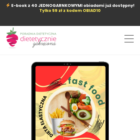
Przejdź
E-book z 40 JEDNOGARNKOWYMI obiadami już dostępny!
do
Tylko 59 zł z kodem OBIAD10
treści