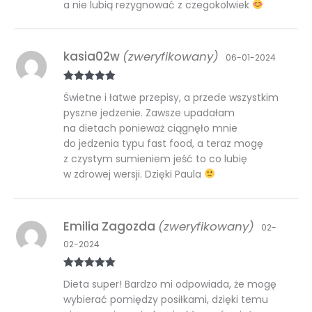
a nie lubią rezygnować z czegokolwiek
kasia02w
(zweryfikowany)
06-01-2024
Oceniono
5
Świetne i łatwe przepisy, a przede wszystkim
na 5
pyszne jedzenie. Zawsze upadałam
na dietach ponieważ ciągnęło mnie
do jedzenia typu fast food, a teraz mogę
z czystym sumieniem jeść to co lubię
w zdrowej wersji. Dzięki Paula
Emilia Zagozda
(zweryfikowany)
02-
02-2024
Oceniono
5
Dieta super! Bardzo mi odpowiada, że mogę
na 5
wybierać pomiędzy posiłkami, dzięki temu