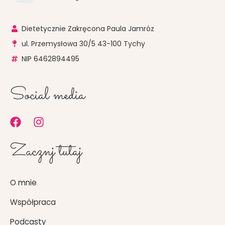
Dietetycznie Zakręcona Paula Jamróz
ul. Przemysłowa 30/5 43-100 Tychy
NIP 6462894495
Social media
F
I
a
n
c
s
Zacznj tutaj
e
t
b
a
o
g
O mnie
o
r
k
a
Współpraca
m
Podcasty