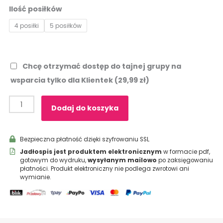
gotowymi
Ilość posiłków
produktami
4 posiłki
5 posiłków
z
Żabki
-
ebook
Chcę otrzymać dostęp do tajnej grupy na
wsparcia tylko dla Klientek
(29,99 zł)
Dodaj do koszyka
Bezpieczna płatność dzięki szyfrowaniu SSL
Jadłospis jest produktem elektronicznym
w formacie pdf,
gotowym do wydruku,
wysyłanym mailowo
po zaksięgowaniu
płatności. Produkt elektroniczny nie podlega zwrotowi ani
wymianie.