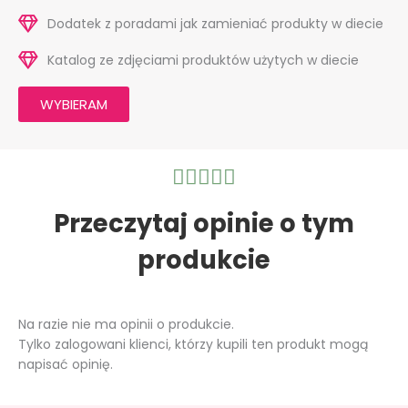
Dodatek z poradami jak zamieniać produkty w diecie
Katalog ze zdjęciami produktów użytych w diecie
WYBIERAM
Ocena





5
z
Przeczytaj opinie o tym
5
produkcie
Na razie nie ma opinii o produkcie.
Tylko zalogowani klienci, którzy kupili ten produkt mogą
napisać opinię.