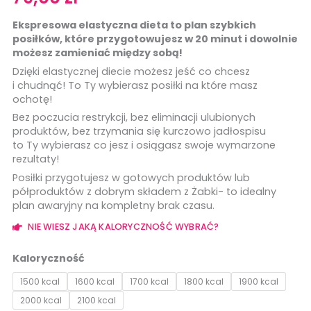
Ekspresowa elastyczna dieta to plan szybkich
posiłków, które przygotowujesz w 20 minut i dowolnie
możesz zamieniać między sobą!
Dzięki elastycznej diecie możesz jeść co chcesz
i chudnąć! To Ty wybierasz posiłki na które masz
ochotę!
Bez poczucia restrykcji, bez eliminacji ulubionych
produktów, bez trzymania się kurczowo jadłospisu
to Ty wybierasz co jesz i osiągasz swoje wymarzone
rezultaty!
Posiłki przygotujesz w gotowych produktów lub
półproduktów z dobrym składem z Żabki- to idealny
plan awaryjny na kompletny brak czasu.
NIE WIESZ JAKĄ KALORYCZNOŚĆ WYBRAĆ?
ilość
Dieta
Kaloryczność
EKSPRESOWA
1500 kcal
1600 kcal
1700 kcal
1800 kcal
1900 kcal
elastyczna
2000 kcal
2100 kcal
z