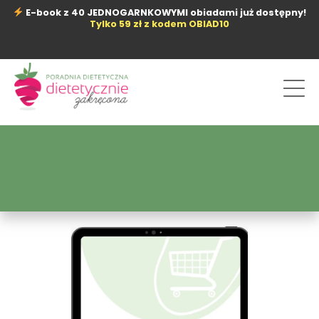
Przejdź
E-book z 40 JEDNOGARNKOWYMI obiadami już dostępny!
do
Tylko 59 zł z kodem OBIAD10
treści