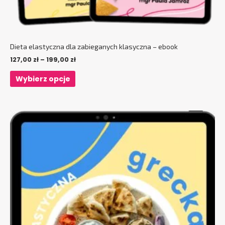
Dieta elastyczna dla zabieganych klasyczna – ebook
127,00
zł
–
199,00
zł
Wybierz opcje
Ten
produkt
ma
wiele
wariantów.
Opcje
można
wybrać
na
stronie