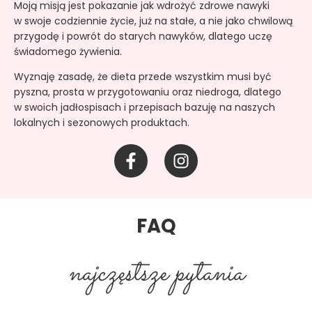
Moją misją jest pokazanie jak wdrożyć zdrowe nawyki
w swoje codziennie życie, już na stałe, a nie jako chwilową
przygodę i powrót do starych nawyków, dlatego uczę
świadomego żywienia.
Wyznaję zasadę, że dieta przede wszystkim musi być
pyszna, prosta w przygotowaniu oraz niedroga, dlatego
w swoich jadłospisach i przepisach bazuję na naszych
lokalnych i sezonowych produktach.
F
I
a
n
c
s
e
t
b
a
FAQ
o
g
o
r
najczęstsze pytania
k
a
-
m
f