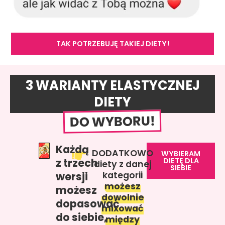
TAK POTRZEBUJĘ TAKIEJ DIETY!
3 WARIANTY ELASTYCZNEJ
DIETY
DO WYBORU!
Każdą
DODATKOWO
WYBIERAM
z trzech
DIETĘ DLA
diety z danej
SIEBIE
wersji
kategorii
możesz
możesz
dowolnie
dopasować
mixować
do siebie,
między