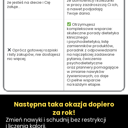
że domownicy i koleżanki
że jesteś na diecie i Cię
w pracy zazdroszczą Ci ich,
żałuje...
a nawet podjadają
Twoje dania.
Otrzymujesz
kompleksowe wsparcie:
skuteczne porady dietetyka
klinicznego
i psychodietetyka, listę
zamienników produktów,
Oprócz gotowej rozpiski
poradnik z odpowiedziami
i listy zakupów, nie dostajesz
na najczęściej zadawane
nic więcej.
pytania, ćwiczenia
psychodietetyczne
oraz plannery pomagające
w zmianie nawyków
żywieniowych, co daje
Ci pełne wsparcie
na każdym etapie.
Następna taka okazja dopiero
za rok!
Zmień nawyki i schudnij bez restrykcji
i liczenia kalorii.