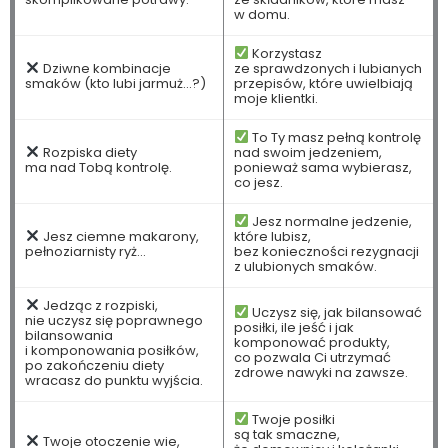
w domu.
Korzystasz
Dziwne kombinacje
ze sprawdzonych i lubianych
smaków (kto lubi jarmuż...?)
przepisów, które uwielbiają
moje klientki.
To Ty masz pełną kontrolę
Rozpiska diety
nad swoim jedzeniem,
ma nad Tobą kontrolę.
ponieważ sama wybierasz,
co jesz.
Jesz normalne jedzenie,
Jesz ciemne makarony,
które lubisz,
pełnoziarnisty ryż...
bez konieczności rezygnacji
z ulubionych smaków.
Jedząc z rozpiski,
Uczysz się, jak bilansować
nie uczysz się poprawnego
posiłki, ile jeść i jak
bilansowania
komponować produkty,
i komponowania posiłków,
co pozwala Ci utrzymać
po zakończeniu diety
zdrowe nawyki na zawsze.
wracasz do punktu wyjścia.
Twoje posiłki
są tak smaczne,
Twoje otoczenie wie,