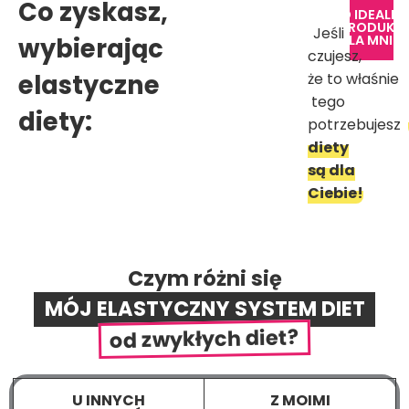
Co zyskasz,
TO IDEALN
PRODUKT
Jeśli
wybierając
DLA MNIE!
czujesz,
elastyczne
że to właśnie
tego
diety:
potrzebujesz
diety
są dla
Ciebie!
Czym różni się
MÓJ ELASTYCZNY SYSTEM DIET
od zwykłych diet?
U INNYCH
Z MOIMI