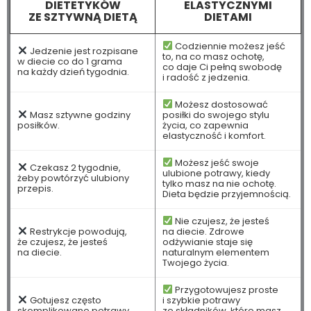
DIETETYKÓW
ELASTYCZNYMI
ZE SZTYWNĄ DIETĄ
DIETAMI
Codziennie możesz jeść
Jedzenie jest rozpisane
to, na co masz ochotę,
w diecie co do 1 grama
co daje Ci pełną swobodę
na każdy dzień tygodnia.
i radość z jedzenia.
Możesz dostosować
Masz sztywne godziny
posiłki do swojego stylu
posiłków.
życia, co zapewnia
elastyczność i komfort.
Możesz jeść swoje
Czekasz 2 tygodnie,
ulubione potrawy, kiedy
żeby powtórzyć ulubiony
tylko masz na nie ochotę.
przepis.
Dieta będzie przyjemnością.
Nie czujesz, że jesteś
Restrykcje powodują,
na diecie. Zdrowe
że czujesz, że jesteś
odżywianie staje się
na diecie.
naturalnym elementem
Twojego życia.
Przygotowujesz proste
Gotujesz często
i szybkie potrawy
skomplikowane potrawy.
ze składników, które masz