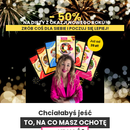
-
5
0
%
NA DIETY Z OKAZJI NOWEGO ROKU!
ZRÓB COŚ DLA SIEBIE I POCZUJ SIĘ LEPIEJ!
Chciałabyś jeść
TO, NA CO MASZ OCHOTĘ