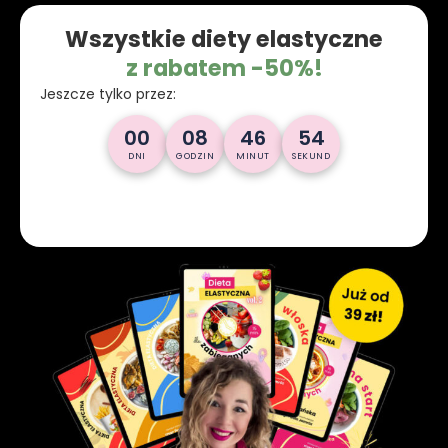
Wszystkie diety elastyczne
z rabatem -50%!
Jeszcze tylko przez:
00
08
46
53
DNI
GODZIN
MINUT
SEKUND