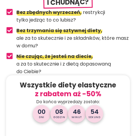
I CHUDNĄĆ?
Bez zbędnych wyrzeczeń,
restrykcji
tylko jedząc to co lubisz?
Bez trzymania się sztywnej diety,
ale za to skutecznie i ze składników, które masz
w domu?
Nie czując, że jesteś na diecie,
a za to skutecznie i z dietą dopasowaną
do Ciebie?
Wszystkie diety elastyczne
z rabatem aż -50%
Do końca wyprzedaży zostało:
00
08
46
53
DNI
GODZIN
MINUT
SEKUND