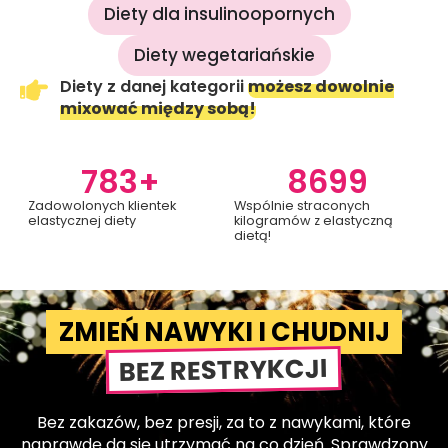
Diety dla insulinoopornych
Diety wegetariańskie
Diety z danej kategorii
możesz dowolnie
mixować między sobą!
783
+
8699
Zadowolonych klientek
Wspólnie straconych
elastycznej diety
kilogramów z elastyczną
dietą!
ZMIEŃ NAWYKI I CHUDNIJ
BEZ RESTRYKCJI
Bez zakazów, bez presji, za to z nawykami, które
naprawdę da się utrzymać na co dzień. Sprawdzony