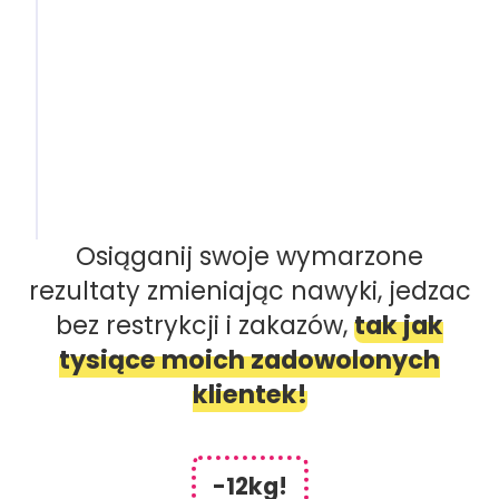
Jeśli potrzebujesz więcej opcji,
możesz
dowolnie mieszać posiłki ze wszystkich
moich diet
o wybranej kaloryczności.
Np. śniadanie z diety dla zabieganych luib
jesiennej, obiad z włoskiej, a kolację z diety fast
food.
WYBIERZ SWOJĄ DIETĘ ELASTYCZNĄ!
Osiąganij swoje wymarzone
rezultaty zmieniając nawyki, jedzac
bez restrykcji i zakazów,
tak jak
tysiące moich zadowolonych
klientek!
-12kg!