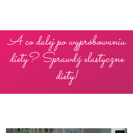
A co dalej po wypróbowaniu
diety? Sprawdź elastyczne
diety!