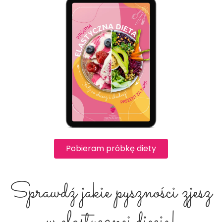
Pobieram próbkę diety
Sprawdź jakie pyszności zjesz
w elastycznej diecie!