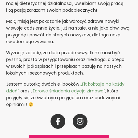
mojej dietetycznej działalności, uwielbiam swoją pracę
i tą pasją zarażam swoich podopiecznych!
Moją misją jest pokazanie jak wdrożyć zdrowe nawyki
w swoje codziennie życie, już na stałe, a nie jako chwilową
przygodę i powrót do starych nawyków, dlatego uczę
świadomego żywienia.
Wyznaję zasadę, że dieta przede wszystkim musi być
pyszna, prosta w przygotowaniu oraz niedroga, dlatego
w swoich jadłospisach i przepisach bazuję na naszych
lokalnych i sezonowych produktach.
Jestem autorką dwóch e-booków
„Fit koktajle na każdy
dzień”
oraz „
Zdrowe śniadania edycja zimowa”
, które
przyjęły się ze świetnym przyjęciem oraz cudownymi
opiniami !
F
I
a
n
c
s