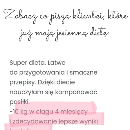
Zobacz co piszą klientki, które
już mają jesienną dietę: