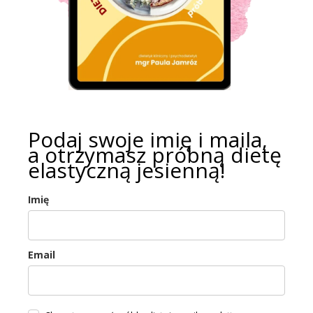
Podaj swoje imię i maila,
a otrzymasz próbną dietę
elastyczną jesienną!
Imię
Email