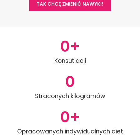
e
t
TAK CHCĘ ZMIENIĆ NAWYKI!
b
a
o
g
o
r
k
a
-
m
0
+
f
Konsutlacji
0
Straconych kilogramów
0
+
Opracowanych indywidualnych diet