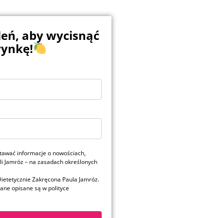
leń, aby wycisnąć
rynkę!
stawać informacje o nowościach,
li Jamróz – na zasadach określonych
ietetycznie Zakręcona Paula Jamróz.
ane opisane są w polityce