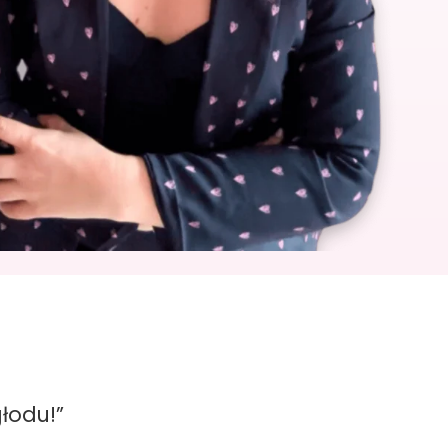
głodu!”