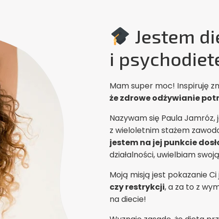
Jestem di
i psychodiete
Mam super moc! Inspiruję z
że zdrowe odżywianie potr
Nazywam się Paula Jamróz, j
z wieloletnim stażem zawo
jestem na jej punkcie dos
działalności, uwielbiam swo
Moją misją jest pokazanie Ci 
czy restrykcji
, a za to z wy
na diecie!