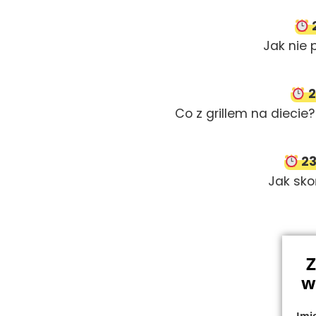
2
Jak nie 
2
Co z grillem na diecie
23
Jak sk
Z
w
Imi