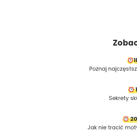
Zobac
1
Poznaj najczęstsze
Sekrety s
20
Jak nie tracić mot