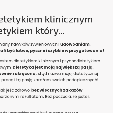
etetykiem klinicznym
tykiem który...
miany nawyków żywieniowych i
udowodniam,
afi być łatwe, pyszne i szybkie w przygotowaniu!
estem dietetykiem klinicznym i psychodietetykiem
dowym.
Dietetyka jest moją największą pasją,
łownie zakręcona,
stąd nazwa mojej dietetycznej
ją pracę i tą pasją zarażam swoich podopiecznych!
jak jeść zdrowo,
bez wiecznych zakazów
marzonymi rezultatami. Bez poczucia, że jesteś