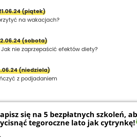
1.06.24 (piątek)
przytyć na wakacjach?
2.06.24 (sobota)
? Jak nie zaprzepaścić efektów diety?
.06.24 (niedziela)
ończyć z podjadaniem
apisz się na 5 bezpłatnych szkoleń, a
ycisnąć tegoroczne lato jak cytrynkę!
ę