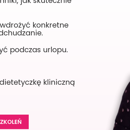
niki, jak skutecznie
 wdrożyć konkretne
dchudzanie.
tyć podczas urlopu.
dietetyczkę kliniczną
SZKOLEŃ