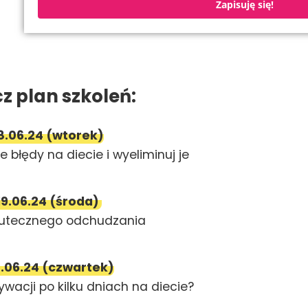
Zapisuję się!
z plan szkoleń:
8.06.24 (wtorek)
 błędy na diecie i wyeliminuj je
19.06.24 (środa)
kutecznego odchudzania
.06.24 (czwartek)
ywacji po kilku dniach na diecie?