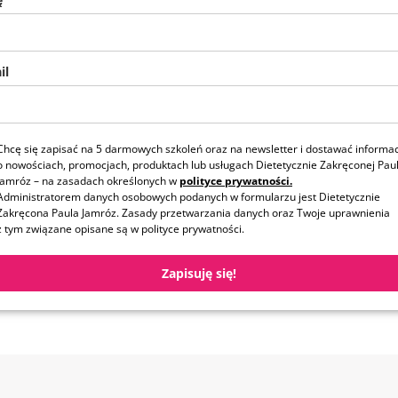
il
Chcę się zapisać na 5 darmowych szkoleń oraz na newsletter i dostawać informa
o nowościach, promocjach, produktach lub usługach Dietetycznie Zakręconej Paul
Jamróz – na zasadach określonych w
polityce prywatności.
Administratorem danych osobowych podanych w formularzu jest Dietetycznie
Zakręcona Paula Jamróz. Zasady przetwarzania danych oraz Twoje uprawnienia
z tym związane opisane są w polityce prywatności.
Zapisuję się!