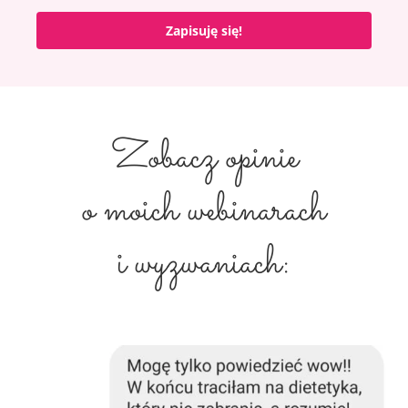
Zapisuję się!
Zobacz opinie
o moich webinarach
i wyzwaniach: