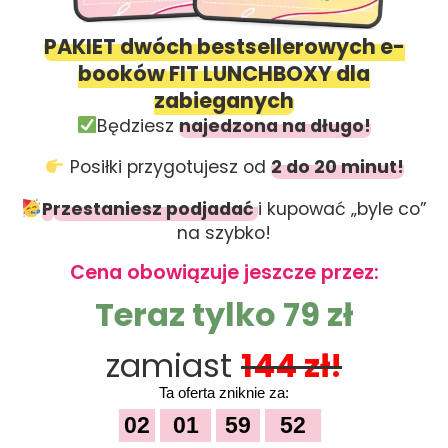
PAKIET dwóch bestsellerowych e-
booków FIT LUNCHBOXY dla
zabieganych
Będziesz
najedzona na długo!
Posiłki przygotujesz od
2 do 20 minut!
P
rzestaniesz podjadać
i kupować „byle co”
na szybko!
Cena obowiązuje jeszcze przez:
Teraz tylko 79 zł
zamiast
144 zł!
Ta oferta zniknie za:
02
01
59
51