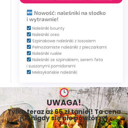
Nowość: naleśniki na słodko
i wytrawnie!
Naleśniki bounty
Naleśniki oreo
Szpinakowe naleśniki z łososiem
Pełnoziarniste naleśniki z pieczarkami
Naleśniki ruskie
Naleśniki ze szpinakiem, serem feta
i suszonymi pomidorami
Meksykańskie naleśniki
UWAGA!
Tylko teraz aż 65 zł taniej! Ta cena
już nigdy się nie powtórzy!