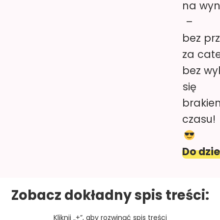
na wy
–
bez pr
za cate
bez wy
się
brakie
czasu!
Do dzie
Zobacz dokładny spis treści:
Kliknij „+”, aby rozwinąć spis treści