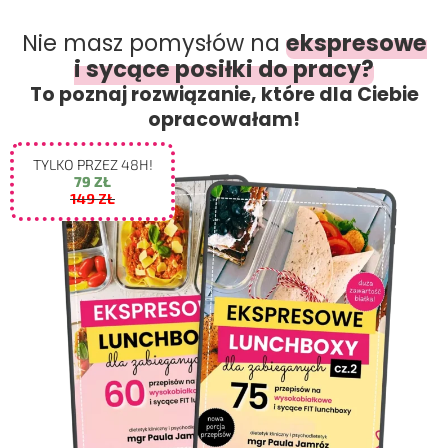
Nie masz pomysłów na
ekspresowe
i sycące posiłki do pracy?
To poznaj rozwiązanie, które dla Ciebie
opracowałam!
TYLKO PRZEZ 48H!
79 ZŁ
149 ZŁ