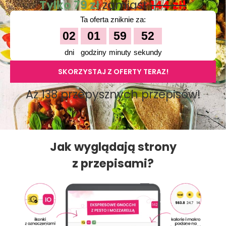
Tylko 79 zł
zamiast
144 zł!
Ta oferta zniknie za:
02
01
59
51
dni
godziny
minuty
sekundy
SKORZYSTAJ Z OFERTY TERAZ!
Aż 138 przepysznych przepisów!
Jak wyglądają strony
z przepisami?