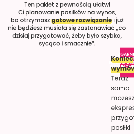
Ten pakiet z pewnością ułatwi
Ci planowanie posiłków na wynos,
bo otrzymasz
gotowe rozwiązanie
i już
nie będziesz musiała się zastanawiać „co
dzisiaj przygotować, żeby było szybko,
sycąco i smacznie”.
ZGARNI
Koniec
PRZEPI
NA EKSPRE
FIT LUNCH
wymów
ZA 79 Z
Teraz
sama
możes
ekspre
przyg
posiłki