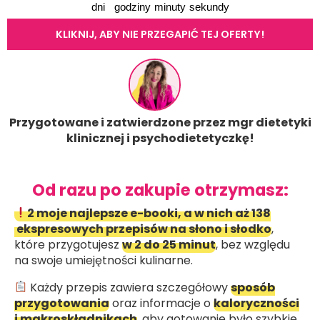
dni
godziny
minuty
sekundy
KLIKNIJ, ABY NIE PRZEGAPIĆ TEJ OFERTY!
Przygotowane i zatwierdzone przez mgr dietetyki
klinicznej i psychodietetyczkę!
Od razu po zakupie otrzymasz:
2 moje najlepsze e-booki, a w nich aż 138
ekspresowych przepisów na słono i słodko
,
które przygotujesz
w 2 do 25 minut
, bez względu
na swoje umiejętności kulinarne.
Każdy przepis zawiera szczegółowy
sposób
przygotowania
oraz informacje o
kaloryczności
i makroskładnikach
, aby gotowanie było szybkie,