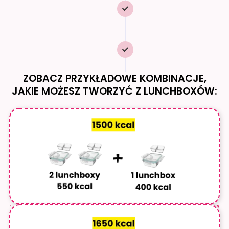
Stworzyć cały
jadłospis
na 1500,
1800, 2000 kcal
(i więcej!)
Komponować
posiłki jak
Ci wygodnie
ZOBACZ PRZYKŁADOWE KOMBINACJE,
JAKIE MOŻESZ TWORZYĆ Z LUNCHBOXÓW: