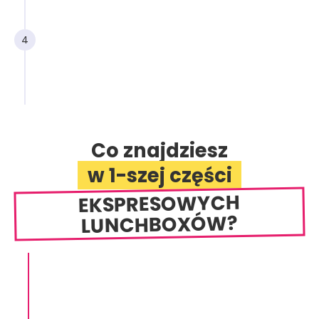
posiłków.
4
Listę posiłków "na szybko",
które kupisz w sklepie, gdybyś zapomniała
lunchboxa zabrać z domu.
Co znajdziesz
w 1-szej części
EKSPRESOWYCH
LUNCHBOXÓW?