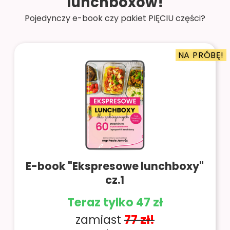
lunchboxów!
Pojedynczy e-book czy pakiet PIĘCIU części?
NA PRÓBĘ!
E-book "Ekspresowe lunchboxy"
cz.1
Teraz tylko 47 zł
zamiast
77 zł!