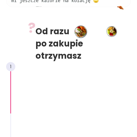
?
Od razu
po zakupie
otrzymasz
1
60 ekspresowych
i wysokobiałkowych
przepisów
na słono i słodko
, które przygotujesz w 2
do 25 minut, bez względu na swoje
umiejętności kulinarne.
Odpowiednie także
dla osób
i
nsulinoopornych,
z
PCOS,
niedoczynnością tarczycy
czy
Hashimoto.
Przepisy mają
400-550 kcal,
dzięki czemu możesz stworzyć własne menu.