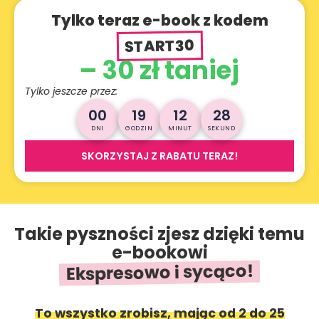
Tylko teraz e-book z kodem
START30
– 30 zł taniej
Tylko jeszcze przez:
00
19
12
26
DNI
GODZIN
MINUT
SEKUND
SKORZYSTAJ Z RABATU TERAZ!
Takie pyszności zjesz dzięki temu
e-bookowi
Ekspresowo i sycąco!
To wszystko zrobisz, mając od 2 do 25