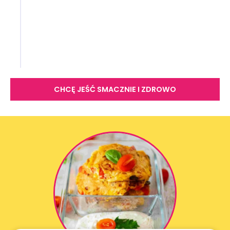
zjesz dużo białka
nie zmarnujesz pieniędzy na gotowce
ze sklepu
dostarczysz tyle kalorii, ile aktualnie
potrzebujesz
CHCĘ JEŚĆ SMACZNIE I ZDROWO