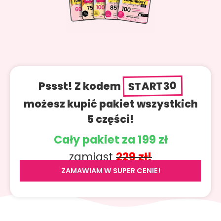
START30
Pssst! Z kodem
możesz kupić pakiet wszystkich
5 części!
Cały pakiet za 199 zł
zamiast
229 zł!
ZAMAWIAM W SUPER CENIE!