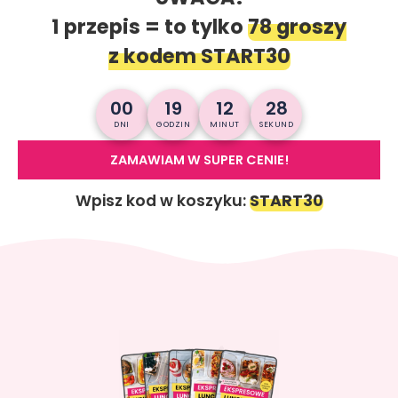
1 przepis = to tylko
78 groszy
z kodem START30
00
19
12
26
DNI
GODZIN
MINUT
SEKUND
ZAMAWIAM W SUPER CENIE!
Wpisz kod w koszyku:
START30