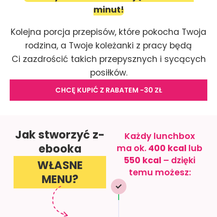
minut!
Kolejna porcja przepisów, które pokocha Twoja
rodzina, a Twoje koleżanki z pracy będą
Ci zazdrościć takich przepysznych i sycących
posiłków.
CHCĘ KUPIĆ Z RABATEM -30 ZŁ
Jak stworzyć z-
Każdy lunchbox
ebooka
ma ok.
400 kcal
lub
550 kcal
– dzięki
WŁASNE
temu możesz:
MENU?
Zainspirować się
i zabrać box jako
drugie śniadanie
lub obiad