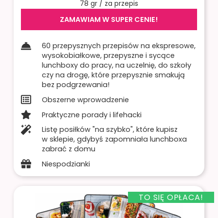
78 gr / za przepis
ZAMAWIAM W SUPER CENIE!
60 przepysznych przepisów na ekspresowe,
wysokobiałkowe, przepyszne i sycące
lunchboxy do pracy, na uczelnię, do szkoły
czy na drogę, które przepysznie smakują
bez podgrzewania!
Obszerne wprowadzenie
Praktyczne porady​ i lifehacki​
Listę posiłków "na szybko", które kupisz
w sklepie, gdybyś zapomniała lunchboxa
zabrać z domu
Niespodzianki
TO SIĘ OPŁACA!