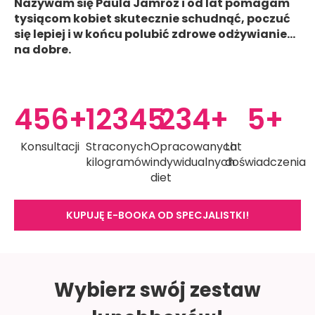
Nazywam się Paula Jamróz i od lat pomagam
tysiącom kobiet skutecznie schudnąć, poczuć
się lepiej i w końcu polubić zdrowe odżywianie…
na dobre.
456
+
12345
234
+
5
+
Konsultacji
Straconych
Opracowanych
Lat
kilogramów
indywidualnych
doświadczenia
diet
KUPUJĘ E-BOOKA OD SPECJALISTKI!
Wybierz swój zestaw