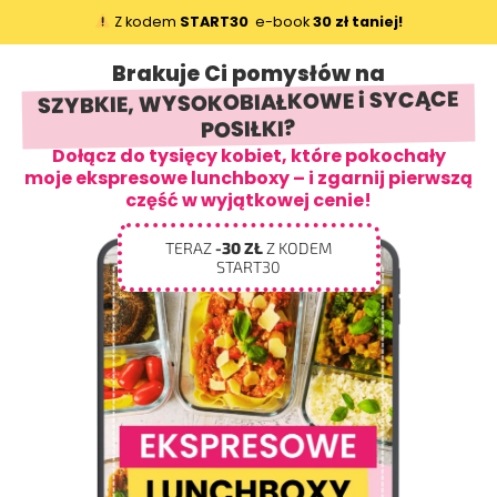
Z kodem
START30
e-book
30 zł taniej!
Brakuje Ci pomysłów na
SZYBKIE, WYSOKOBIAŁKOWE i SYCĄCE
POSIŁKI?
Dołącz do tysięcy kobiet, które pokochały
moje ekspresowe lunchboxy – i zgarnij pierwszą
część w wyjątkowej cenie!
TERAZ
-30 ZŁ
Z KODEM
START30